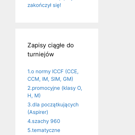
zakończył się!
Zapisy ciągłe do
turniejów
1.o normy ICCF (CCE,
CCM, IM, SIM, GM)
2.promocyjne (klasy O,
H, M)
3.dla początkujących
(Aspirer)
4.szachy 960
5.tematyczne