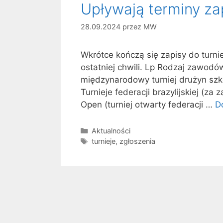
Upływają terminy za
28.09.2024
przez
MW
Wkrótce kończą się zapisy do turni
ostatniej chwili. Lp Rodzaj zawod
międzynarodowy turniej drużyn szk
Turnieje federacji brazylijskiej (z
Open (turniej otwarty federacji …
D
Kategorie
Aktualności
Tagi
turnieje
,
zgłoszenia