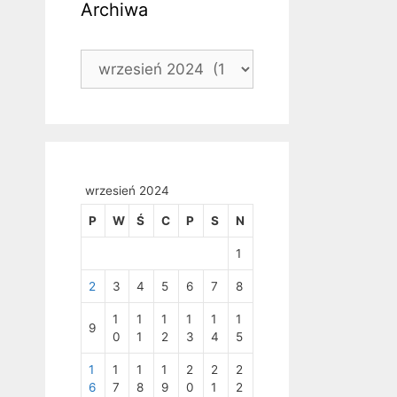
Archiwa
Archiwa
wrzesień 2024
P
W
Ś
C
P
S
N
1
2
3
4
5
6
7
8
1
1
1
1
1
1
9
0
1
2
3
4
5
1
1
1
1
2
2
2
6
7
8
9
0
1
2