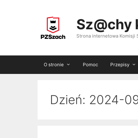
Przejdź
do
Sz@chy 
treści
Strona internetowa Komisj
O stronie
Pomoc
Przepisy
Dzień:
2024-0