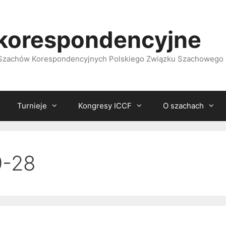
korespondencyjne
i Szachów Korespondencyjnych Polskiego Związku Szachowego
Turnieje
Kongresy ICCF
O szachach
9-28