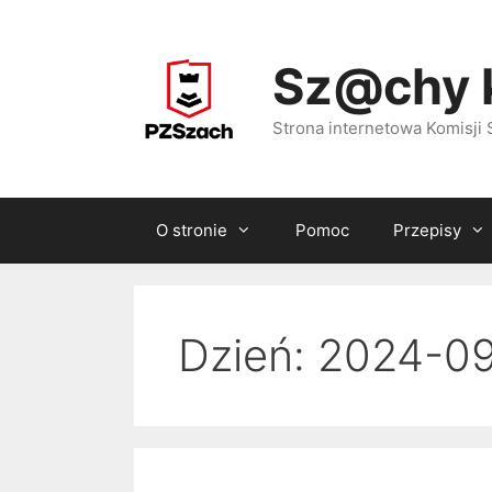
Przejdź
do
Sz@chy 
treści
Strona internetowa Komisj
O stronie
Pomoc
Przepisy
Dzień:
2024-09