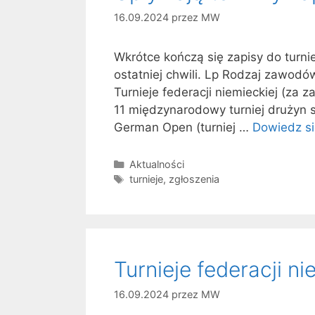
16.09.2024
przez
MW
Wkrótce kończą się zapisy do turni
ostatniej chwili. Lp Rodzaj zawod
Turnieje federacji niemieckiej (za
11 międzynarodowy turniej drużyn 
German Open (turniej …
Dowiedz si
Kategorie
Aktualności
Tagi
turnieje
,
zgłoszenia
Turnieje federacji n
16.09.2024
przez
MW