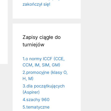
zakończył się!
Zapisy ciągłe do
turniejów
1.o normy ICCF (CCE,
CCM, IM, SIM, GM)
2.promocyjne (klasy O,
H, M)
3.dla początkujących
(Aspirer)
4.szachy 960
5.tematyczne