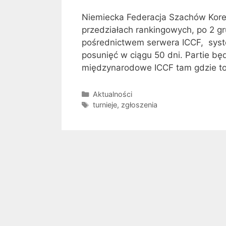
Niemiecka Federacja Szachów Kores
przedziałach rankingowych, po 2 g
pośrednictwem serwera ICCF, syste
posunięć w ciągu 50 dni. Partie bę
międzynarodowe ICCF tam gdzie to 
Kategorie
Aktualności
Tagi
turnieje
,
zgłoszenia