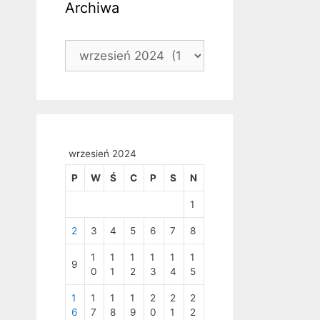
Archiwa
Archiwa
wrzesień 2024
P
W
Ś
C
P
S
N
1
2
3
4
5
6
7
8
1
1
1
1
1
1
9
0
1
2
3
4
5
1
1
1
1
2
2
2
6
7
8
9
0
1
2