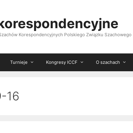
korespondencyjne
i Szachów Korespondencyjnych Polskiego Związku Szachowego
Turnieje
Kongresy ICCF
O szachach
-16