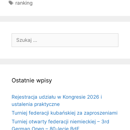
Tagi
ranking
Szukaj:
Ostatnie wpisy
Rejestracja udziału w Kongresie 2026 i
ustalenia praktyczne
Turniej federacji kubańskiej za zaproszeniami
Turniej otwarty federacji niemieckiej – 3rd
German Open – 80-lecie BdF