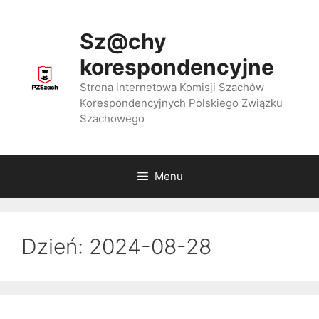
Przejdź
do
Sz@chy
treści
korespondencyjne
Strona internetowa Komisji Szachów
Korespondencyjnych Polskiego Związku
Szachowego
Menu
Dzień:
2024-08-28