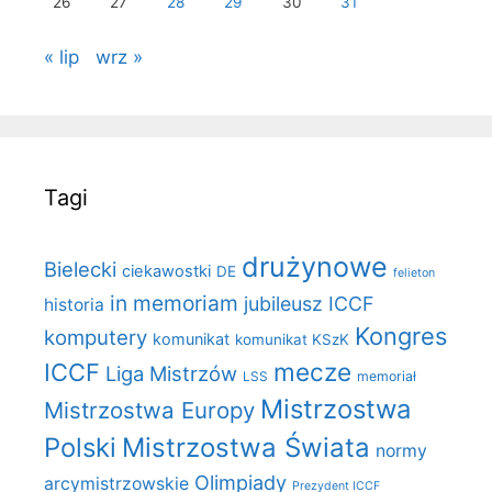
26
27
28
29
30
31
« lip
wrz »
Tagi
drużynowe
Bielecki
ciekawostki
DE
felieton
in memoriam
jubileusz ICCF
historia
Kongres
komputery
komunikat
komunikat KSzK
mecze
ICCF
Liga Mistrzów
LSS
memoriał
Mistrzostwa
Mistrzostwa Europy
Polski
Mistrzostwa Świata
normy
Olimpiady
arcymistrzowskie
Prezydent ICCF