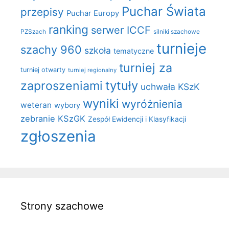
Puchar Świata
przepisy
Puchar Europy
ranking
serwer ICCF
PZSzach
silniki szachowe
turnieje
szachy 960
szkoła
tematyczne
turniej za
turniej otwarty
turniej regionalny
zaproszeniami
tytuły
uchwała KSzK
wyniki
wyróżnienia
weteran
wybory
zebranie KSzGK
Zespół Ewidencji i Klasyfikacji
zgłoszenia
Strony szachowe