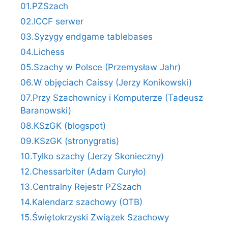
01.PZSzach
02.ICCF serwer
03.Syzygy endgame tablebases
04.Lichess
05.Szachy w Polsce (Przemysław Jahr)
06.W objęciach Caissy (Jerzy Konikowski)
07.Przy Szachownicy i Komputerze (Tadeusz
Baranowski)
08.KSzGK (blogspot)
09.KSzGK (stronygratis)
10.Tylko szachy (Jerzy Skonieczny)
12.Chessarbiter (Adam Curyło)
13.Centralny Rejestr PZSzach
14.Kalendarz szachowy (OTB)
15.Świętokrzyski Związek Szachowy