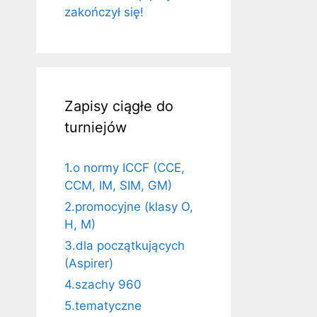
zakończył się!
Zapisy ciągłe do
turniejów
1.o normy ICCF (CCE,
CCM, IM, SIM, GM)
2.promocyjne (klasy O,
H, M)
3.dla początkujących
(Aspirer)
4.szachy 960
5.tematyczne