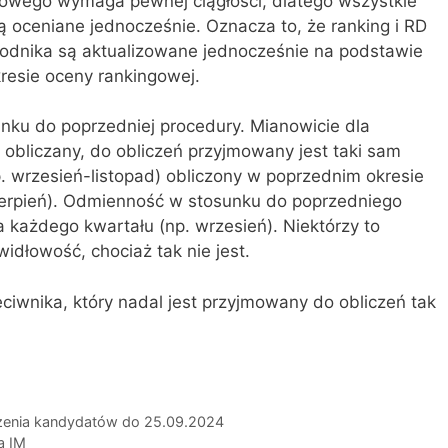
owego wymaga pewnej ciągłości, dlatego wszystkie
są oceniane jednocześnie. Oznacza to, że ranking i RD
odnika są aktualizowane jednocześnie na podstawie
resie oceny rankingowej.
nku do poprzedniej procedury. Mianowicie dla
t obliczany, do obliczeń przyjmowany jest taki sam
p. wrzesień-listopad) obliczony w poprzednim okresie
ierpień). Odmienność w stosunku do poprzedniego
 każdego kwartału (np. wrzesień). Niektórzy to
widłowość, chociaż tak nie jest.
eciwnika, który nadal jest przyjmowany do obliczeń tak
szenia kandydatów do 25.09.2024
a IM