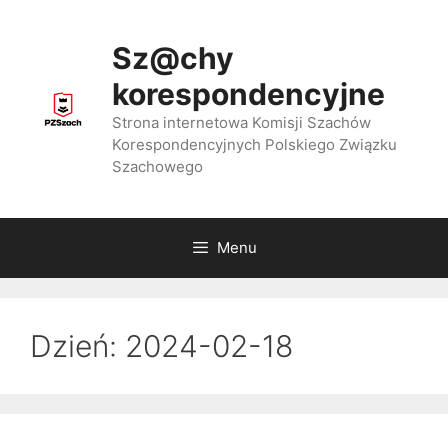
Przejdź
do
Sz@chy
treści
korespondencyjne
Strona internetowa Komisji Szachów
Korespondencyjnych Polskiego Związku
Szachowego
Menu
Dzień:
2024-02-18