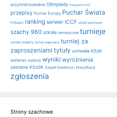
Olimpiady
arcymistrzowskie
Prezydent ICCF
Puchar Świata
przepisy
Puchar Europy
ranking
serwer ICCF
PZSzach
silniki szachowe
turnieje
szachy 960
szkoła
tematyczne
turniej za
turniej otwarty
turniej regionalny
zaproszeniami
tytuły
uchwała KSzK
wyniki
wyróżnienia
weteran
wybory
zebranie KSzGK
Zespół Ewidencji i Klasyfikacji
zgłoszenia
Strony szachowe