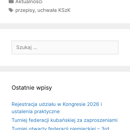
Kategorie
Aktualności
Tagi
przepisy
,
uchwała KSzK
Szukaj:
Ostatnie wpisy
Rejestracja udziału w Kongresie 2026 i
ustalenia praktyczne
Turniej federacji kubańskiej za zaproszeniami
Turniej otwarty federacji niemieckiej – 3rd