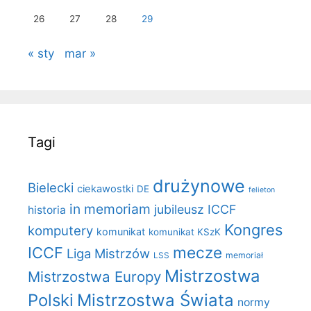
26
27
28
29
« sty
mar »
Tagi
drużynowe
Bielecki
ciekawostki
DE
felieton
in memoriam
jubileusz ICCF
historia
Kongres
komputery
komunikat
komunikat KSzK
mecze
ICCF
Liga Mistrzów
LSS
memoriał
Mistrzostwa
Mistrzostwa Europy
Polski
Mistrzostwa Świata
normy