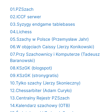
01.PZSzach
02.ICCF serwer
03.Syzygy endgame tablebases
04.Lichess
05.Szachy w Polsce (Przemysław Jahr)
06.W objęciach Caissy (Jerzy Konikowski)
07.Przy Szachownicy i Komputerze (Tadeusz
Baranowski)
08.KSzGK (blogspot)
09.KSzGK (stronygratis)
10.Tylko szachy (Jerzy Skonieczny)
12.Chessarbiter (Adam Curyło)
13.Centralny Rejestr PZSzach
14.Kalendarz szachowy (OTB)