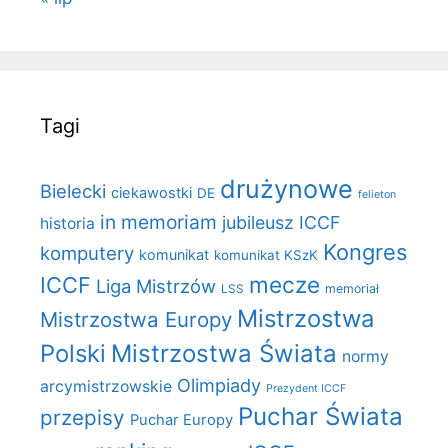
Tagi
drużynowe
Bielecki
ciekawostki
DE
felieton
in memoriam
jubileusz ICCF
historia
Kongres
komputery
komunikat
komunikat KSzK
mecze
ICCF
Liga Mistrzów
LSS
memoriał
Mistrzostwa
Mistrzostwa Europy
Polski
Mistrzostwa Świata
normy
Olimpiady
arcymistrzowskie
Prezydent ICCF
Puchar Świata
przepisy
Puchar Europy