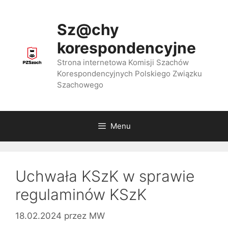
Przejdź
do
Sz@chy
treści
korespondencyjne
Strona internetowa Komisji Szachów
Korespondencyjnych Polskiego Związku
Szachowego
Menu
Uchwała KSzK w sprawie
regulaminów KSzK
18.02.2024
przez
MW