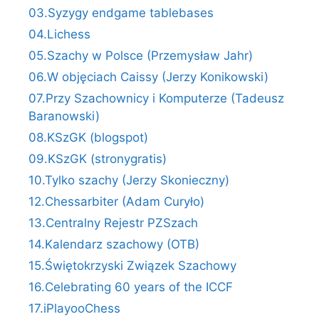
03.Syzygy endgame tablebases
04.Lichess
05.Szachy w Polsce (Przemysław Jahr)
06.W objęciach Caissy (Jerzy Konikowski)
07.Przy Szachownicy i Komputerze (Tadeusz
Baranowski)
08.KSzGK (blogspot)
09.KSzGK (stronygratis)
10.Tylko szachy (Jerzy Skonieczny)
12.Chessarbiter (Adam Curyło)
13.Centralny Rejestr PZSzach
14.Kalendarz szachowy (OTB)
15.Świętokrzyski Związek Szachowy
16.Celebrating 60 years of the ICCF
17.iPlayooChess