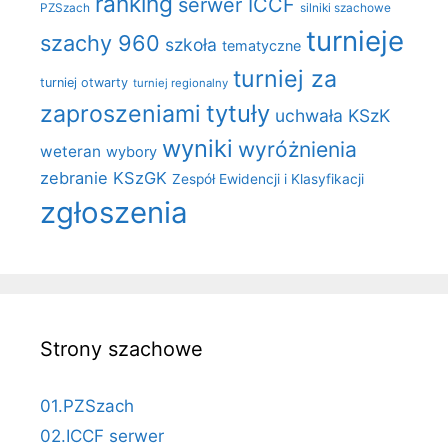
ranking
serwer ICCF
PZSzach
silniki szachowe
turnieje
szachy 960
szkoła
tematyczne
turniej za
turniej otwarty
turniej regionalny
zaproszeniami
tytuły
uchwała KSzK
wyniki
wyróżnienia
weteran
wybory
zebranie KSzGK
Zespół Ewidencji i Klasyfikacji
zgłoszenia
Strony szachowe
01.PZSzach
02.ICCF serwer