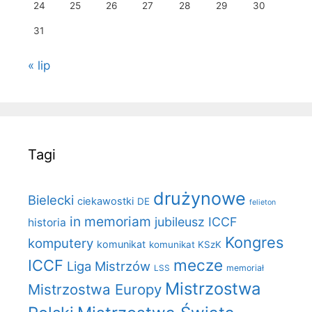
24
25
26
27
28
29
30
31
« lip
Tagi
drużynowe
Bielecki
ciekawostki
DE
felieton
in memoriam
jubileusz ICCF
historia
Kongres
komputery
komunikat
komunikat KSzK
mecze
ICCF
Liga Mistrzów
LSS
memoriał
Mistrzostwa
Mistrzostwa Europy