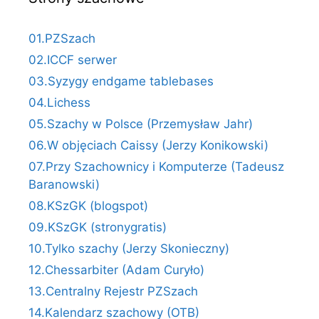
01.PZSzach
02.ICCF serwer
03.Syzygy endgame tablebases
04.Lichess
05.Szachy w Polsce (Przemysław Jahr)
06.W objęciach Caissy (Jerzy Konikowski)
07.Przy Szachownicy i Komputerze (Tadeusz
Baranowski)
08.KSzGK (blogspot)
09.KSzGK (stronygratis)
10.Tylko szachy (Jerzy Skonieczny)
12.Chessarbiter (Adam Curyło)
13.Centralny Rejestr PZSzach
14.Kalendarz szachowy (OTB)