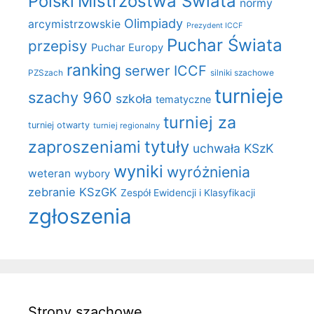
Polski
Mistrzostwa Świata
normy
Olimpiady
arcymistrzowskie
Prezydent ICCF
Puchar Świata
przepisy
Puchar Europy
ranking
serwer ICCF
PZSzach
silniki szachowe
turnieje
szachy 960
szkoła
tematyczne
turniej za
turniej otwarty
turniej regionalny
zaproszeniami
tytuły
uchwała KSzK
wyniki
wyróżnienia
weteran
wybory
zebranie KSzGK
Zespół Ewidencji i Klasyfikacji
zgłoszenia
Strony szachowe