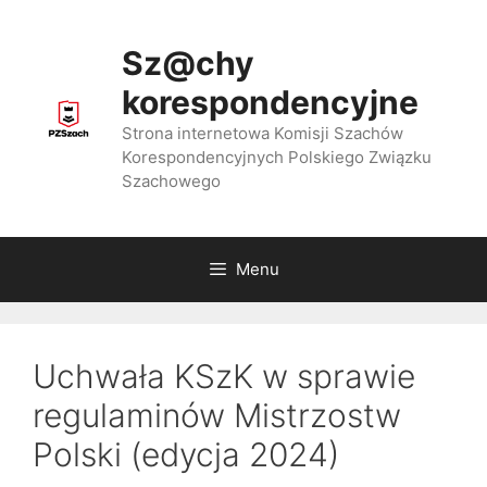
Przejdź
do
Sz@chy
treści
korespondencyjne
Strona internetowa Komisji Szachów
Korespondencyjnych Polskiego Związku
Szachowego
Menu
Uchwała KSzK w sprawie
regulaminów Mistrzostw
Polski (edycja 2024)