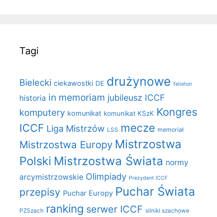
Tagi
drużynowe
Bielecki
ciekawostki
DE
felieton
in memoriam
jubileusz ICCF
historia
Kongres
komputery
komunikat
komunikat KSzK
mecze
ICCF
Liga Mistrzów
LSS
memoriał
Mistrzostwa
Mistrzostwa Europy
Polski
Mistrzostwa Świata
normy
Olimpiady
arcymistrzowskie
Prezydent ICCF
Puchar Świata
przepisy
Puchar Europy
ranking
serwer ICCF
PZSzach
silniki szachowe