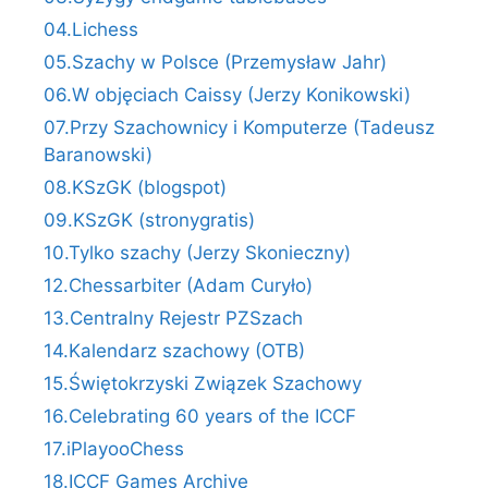
04.Lichess
05.Szachy w Polsce (Przemysław Jahr)
06.W objęciach Caissy (Jerzy Konikowski)
07.Przy Szachownicy i Komputerze (Tadeusz
Baranowski)
08.KSzGK (blogspot)
09.KSzGK (stronygratis)
10.Tylko szachy (Jerzy Skonieczny)
12.Chessarbiter (Adam Curyło)
13.Centralny Rejestr PZSzach
14.Kalendarz szachowy (OTB)
15.Świętokrzyski Związek Szachowy
16.Celebrating 60 years of the ICCF
17.iPlayooChess
18.ICCF Games Archive