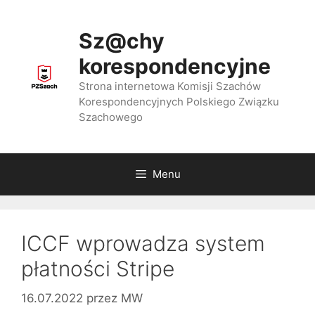
Przejdź
do
Sz@chy
treści
korespondencyjne
Strona internetowa Komisji Szachów
Korespondencyjnych Polskiego Związku
Szachowego
Menu
ICCF wprowadza system
płatności Stripe
16.07.2022
przez
MW