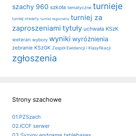
turnieje
szachy 960
szkoła
tematyczne
turniej za
turniej otwarty
turniej regionalny
zaproszeniami
tytuły
uchwała KSzK
wyniki
wyróżnienia
weteran
wybory
zebranie KSzGK
Zespół Ewidencji i Klasyfikacji
zgłoszenia
Strony szachowe
01.PZSzach
02.ICCF serwer
03.Syzygy endgame tablebases