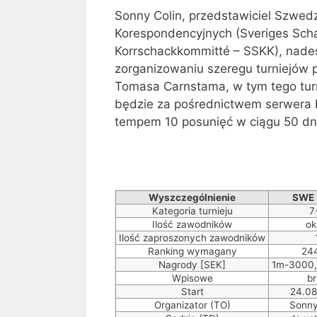
Sonny Colin, przedstawiciel Szwed
Korespondencyjnych (Sveriges Sch
Korrschackkommitté – SSKK), nades
zorganizowaniu szeregu turniejów
Tomasa Carnstama, w tym tego turn
będzie za pośrednictwem serwera
tempem 10 posunięć w ciągu 50 dn
Wyszczególnienie
SWE 
Kategoria turnieju
7
Ilość zawodników
ok
Ilość zaproszonych zawodników
Ranking wymagany
24
Nagrody [SEK]
1m-3000,
Wpisowe
br
Start
24.08
Organizator (TO)
Sonny