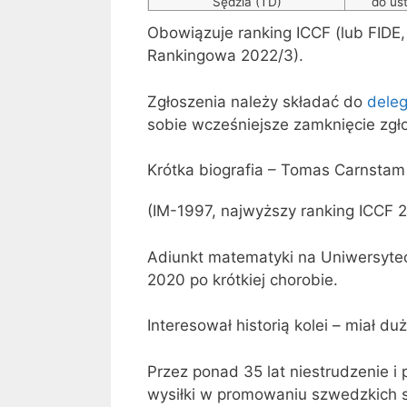
Sędzia (TD)
do ust
Obowiązuje ranking ICCF (lub FIDE, 
Rankingowa 2022/3).
Zgłoszenia należy składać do
dele
sobie wcześniejsze zamknięcie zgł
Krótka biografia – Tomas Carnsta
(IM-1997, najwyższy ranking ICCF 2
Adiunkt matematyki na Uniwersytec
2020 po krótkiej chorobie.
Interesował historią kolei – miał d
Przez ponad 35 lat niestrudzenie i
wysiłki w promowaniu szwedzkich 