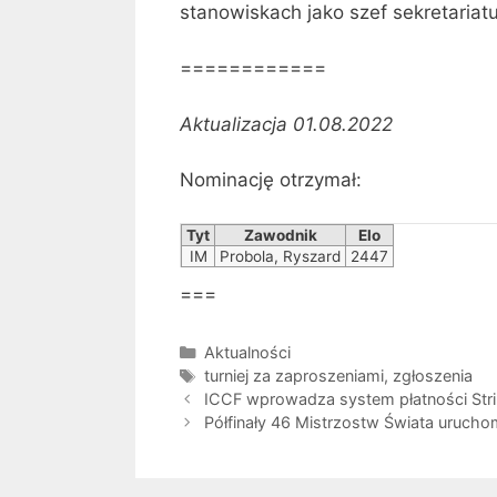
stanowiskach jako szef sekretariatu
============
Aktualizacja 01.08.2022
Nominację otrzymał:
Tyt
Zawodnik
Elo
IM
Probola, Ryszard
2447
===
Kategorie
Aktualności
Tagi
turniej za zaproszeniami
,
zgłoszenia
ICCF wprowadza system płatności Str
Półfinały 46 Mistrzostw Świata urucho