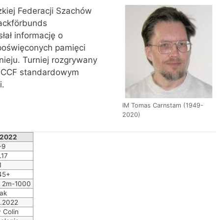
zkiej Federacji Szachów
ackförbunds
łał informację o
 poświęconych pamięci
ieju. Turniej rozgrywany
 ICCF standardowym
i.
IM Tomas Carnstam (1949-
2020)
2022
-9
.17
1
45+
 2m-1000
ak
.2022
 Colin