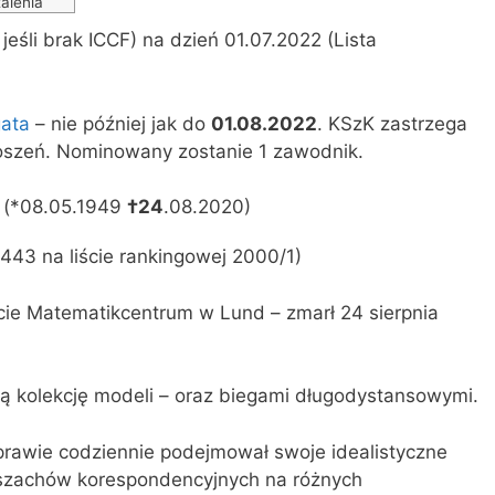
alenia
jeśli brak ICCF) na dzień 01.07.2022 (Lista
gata
– nie później jak do
01.08.2022
. KSzK zastrzega
oszeń. Nominowany zostanie 1 zawodnik.
m (*08.05.1949
†24
.08.2020)
443 na liście rankingowej 2000/1)
ie Matematikcentrum w Lund – zmarł 24 sierpnia
użą kolekcję modeli – oraz biegami długodystansowymi.
 prawie codziennie podejmował swoje idealistyczne
szachów korespondencyjnych na różnych