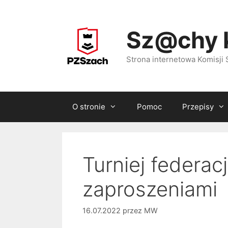
Przejdź
do
Sz@chy 
treści
Strona internetowa Komisj
O stronie
Pomoc
Przepisy
Turniej federac
zaproszeniami
16.07.2022
przez
MW