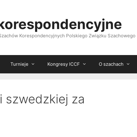
korespondencyjne
i Szachów Korespondencyjnych Polskiego Związku Szachowego
Turnieje
Kongresy ICCF
O szachach
ji szwedzkiej za