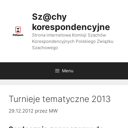
Przejdź
do
Sz@chy
treści
korespondencyjne
Strona internetowa Komisji Szachów
Korespondencyjnych Polskiego Związku
Szachowego
Menu
Turnieje tematyczne 2013
29.12.2012
przez
MW