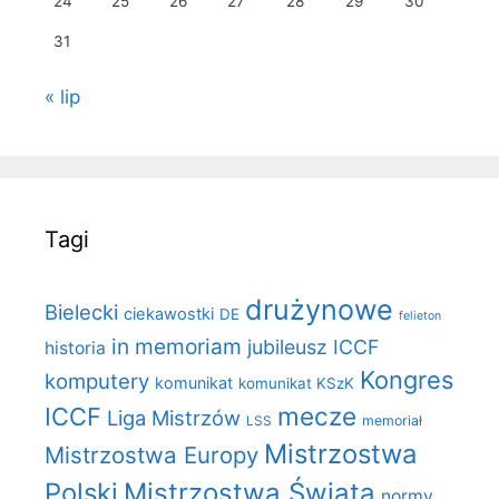
24
25
26
27
28
29
30
31
« lip
Tagi
drużynowe
Bielecki
ciekawostki
DE
felieton
in memoriam
jubileusz ICCF
historia
Kongres
komputery
komunikat
komunikat KSzK
mecze
ICCF
Liga Mistrzów
LSS
memoriał
Mistrzostwa
Mistrzostwa Europy
Polski
Mistrzostwa Świata
normy