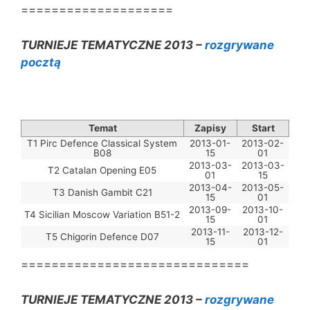
====================
TURNIEJE TEMATYCZNE 2013 –
rozgrywane
pocztą
Temat
Zapisy
Start
T1 Pirc Defence Classical System
2013-01-
2013-02-
B08
15
01
2013-03-
2013-03-
T2 Catalan Opening E05
01
15
2013-04-
2013-05-
T3 Danish Gambit C21
15
01
2013-09-
2013-10-
T4 Sicilian Moscow Variation B51-2
15
01
2013-11-
2013-12-
T5 Chigorin Defence D07
15
01
==============================
TURNIEJE TEMATYCZNE 2013 –
rozgrywane