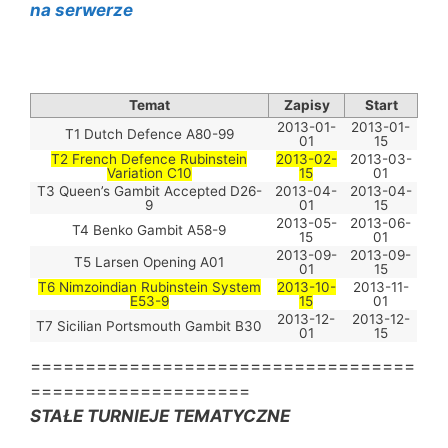
na serwerze
Temat
Zapisy
Start
2013-01-
2013-01-
T1 Dutch Defence A80-99
01
15
T2 French Defence Rubinstein
2013-02-
2013-03-
Variation C10
15
01
T3 Queen’s Gambit Accepted D26-
2013-04-
2013-04-
9
01
15
2013-05-
2013-06-
T4 Benko Gambit A58-9
15
01
2013-09-
2013-09-
T5 Larsen Opening A01
01
15
T6 Nimzoindian Rubinstein System
2013-10-
2013-11-
E53-9
15
01
2013-12-
2013-12-
T7 Sicilian Portsmouth Gambit B30
01
15
===================================
====================
STAŁE TURNIEJE TEMATYCZNE