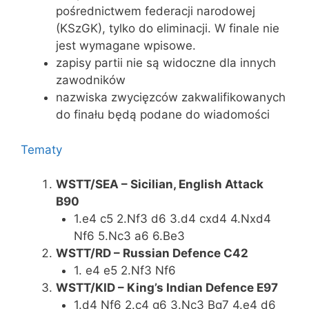
pośrednictwem federacji narodowej
(KSzGK), tylko do eliminacji. W finale nie
jest wymagane wpisowe.
zapisy partii nie są widoczne dla innych
zawodników
nazwiska zwycięzców zakwalifikowanych
do finału będą podane do wiadomości
Tematy
WSTT/SEA – Sicilian, English Attack
B90
1.e4 c5 2.Nf3 d6 3.d4 cxd4 4.Nxd4
Nf6 5.Nc3 a6 6.Be3
WSTT/RD – Russian Defence C42
1. e4 e5 2.Nf3 Nf6
WSTT/KID – King’s Indian Defence E97
1.d4 Nf6 2.c4 g6 3.Nc3 Bg7 4.e4 d6