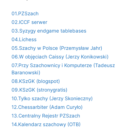
01.PZSzach
02.ICCF serwer
03.Syzygy endgame tablebases
04.Lichess
05.Szachy w Polsce (Przemysław Jahr)
06.W objęciach Caissy (Jerzy Konikowski)
07.Przy Szachownicy i Komputerze (Tadeusz
Baranowski)
08.KSzGK (blogspot)
09.KSzGK (stronygratis)
10.Tylko szachy (Jerzy Skonieczny)
12.Chessarbiter (Adam Curyło)
13.Centralny Rejestr PZSzach
14.Kalendarz szachowy (OTB)