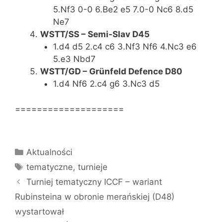
5.Nf3 0-0 6.Be2 e5 7.0-0 Nc6 8.d5
Ne7
WSTT/SS – Semi-Slav D45
1.d4 d5 2.c4 c6 3.Nf3 Nf6 4.Nc3 e6
5.e3 Nbd7
WSTT/GD – Grünfeld Defence D80
1.d4 Nf6 2.c4 g6 3.Nc3 d5
====================
Kategorie
Aktualności
Tagi
tematyczne
,
turnieje
Turniej tematyczny ICCF – wariant
Rubinsteina w obronie merańskiej (D48)
wystartował