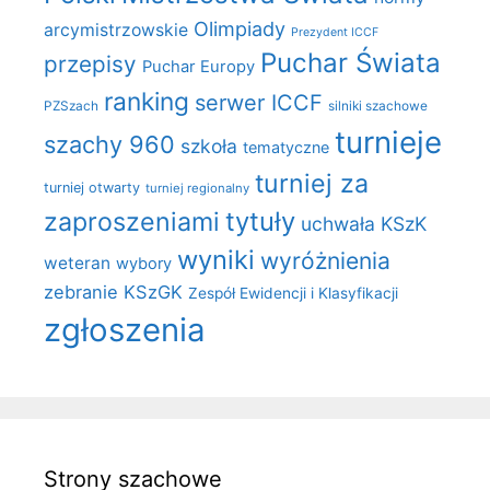
Olimpiady
arcymistrzowskie
Prezydent ICCF
Puchar Świata
przepisy
Puchar Europy
ranking
serwer ICCF
PZSzach
silniki szachowe
turnieje
szachy 960
szkoła
tematyczne
turniej za
turniej otwarty
turniej regionalny
zaproszeniami
tytuły
uchwała KSzK
wyniki
wyróżnienia
weteran
wybory
zebranie KSzGK
Zespół Ewidencji i Klasyfikacji
zgłoszenia
Strony szachowe