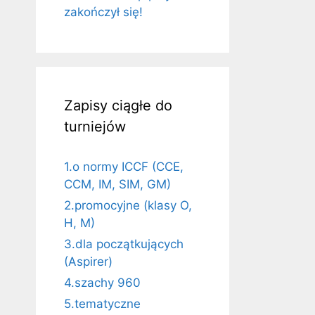
zakończył się!
Zapisy ciągłe do
turniejów
1.o normy ICCF (CCE,
CCM, IM, SIM, GM)
2.promocyjne (klasy O,
H, M)
3.dla początkujących
(Aspirer)
4.szachy 960
5.tematyczne