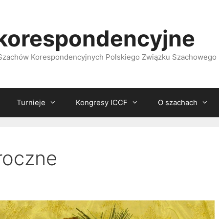
korespondencyjne
i Szachów Korespondencyjnych Polskiego Związku Szachowego
Turnieje
Kongresy ICCF
O szachach
roczne