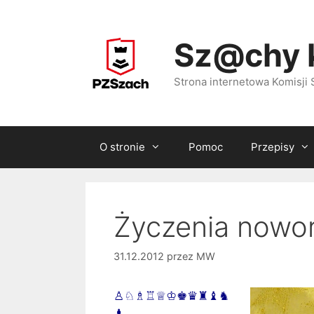
Przejdź
do
Sz@chy 
treści
Strona internetowa Komisj
O stronie
Pomoc
Przepisy
Życzenia nowo
31.12.2012
przez
MW
♙♘♗♖♕♔♚♛♜♝♞
♟