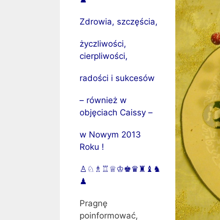
Zdrowia, szczęścia,
życzliwości,
cierpliwości,
radości i sukcesów
– również w
objęciach Caissy –
w Nowym 2013
Roku !
♙♘♗♖♕♔♚♛♜♝♞
♟
Pragnę
poinformować,