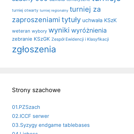
turniej za
turniej otwarty
turniej regionalny
zaproszeniami
tytuły
uchwała KSzK
wyniki
wyróżnienia
weteran
wybory
zebranie KSzGK
Zespół Ewidencji i Klasyfikacji
zgłoszenia
Strony szachowe
01.PZSzach
02.ICCF serwer
03.Syzygy endgame tablebases