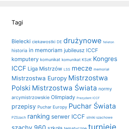
Tagi
drużynowe
Bielecki
ciekawostki
DE
felieton
in memoriam
jubileusz ICCF
historia
Kongres
komputery
komunikat
komunikat KSzK
mecze
ICCF
Liga Mistrzów
LSS
memoriał
Mistrzostwa
Mistrzostwa Europy
Polski
Mistrzostwa Świata
normy
Olimpiady
arcymistrzowskie
Prezydent ICCF
Puchar Świata
przepisy
Puchar Europy
ranking
serwer ICCF
PZSzach
silniki szachowe
turnieje
szachy 960
szkoła
tematyczne