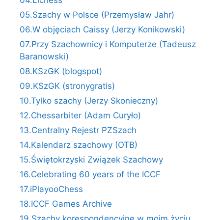
04.Lichess
05.Szachy w Polsce (Przemysław Jahr)
06.W objęciach Caissy (Jerzy Konikowski)
07.Przy Szachownicy i Komputerze (Tadeusz
Baranowski)
08.KSzGK (blogspot)
09.KSzGK (stronygratis)
10.Tylko szachy (Jerzy Skonieczny)
12.Chessarbiter (Adam Curyło)
13.Centralny Rejestr PZSzach
14.Kalendarz szachowy (OTB)
15.Świętokrzyski Związek Szachowy
16.Celebrating 60 years of the ICCF
17.iPlayooChess
18.ICCF Games Archive
19.Szachy korespondencyjne w moim życiu