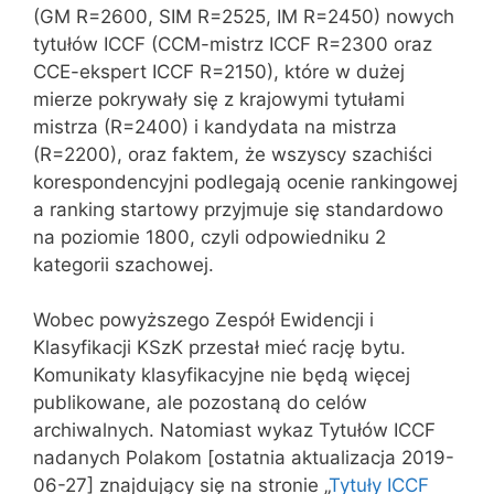
(GM R=2600, SIM R=2525, IM R=2450) nowych
tytułów ICCF (CCM-mistrz ICCF R=2300 oraz
CCE-ekspert ICCF R=2150), które w dużej
mierze pokrywały się z krajowymi tytułami
mistrza (R=2400) i kandydata na mistrza
(R=2200), oraz faktem, że wszyscy szachiści
korespondencyjni podlegają ocenie rankingowej
a ranking startowy przyjmuje się standardowo
na poziomie 1800, czyli odpowiedniku 2
kategorii szachowej.
Wobec powyższego Zespół Ewidencji i
Klasyfikacji KSzK przestał mieć rację bytu.
Komunikaty klasyfikacyjne nie będą więcej
publikowane, ale pozostaną do celów
archiwalnych. Natomiast wykaz Tytułów ICCF
nadanych Polakom [ostatnia aktualizacja 2019-
06-27] znajdujący się na stronie „
Tytuły ICCF