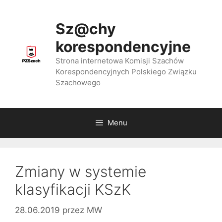
Przejdź
do
Sz@chy
treści
korespondencyjne
Strona internetowa Komisji Szachów
Korespondencyjnych Polskiego Związku
Szachowego
Menu
Zmiany w systemie
klasyfikacji KSzK
28.06.2019
przez
MW