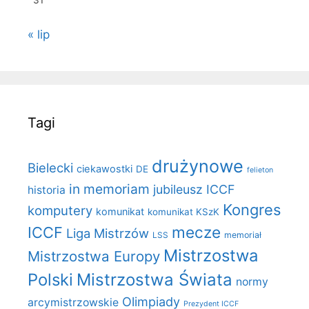
31
« lip
Tagi
drużynowe
Bielecki
ciekawostki
DE
felieton
in memoriam
jubileusz ICCF
historia
Kongres
komputery
komunikat
komunikat KSzK
mecze
ICCF
Liga Mistrzów
LSS
memoriał
Mistrzostwa
Mistrzostwa Europy
Polski
Mistrzostwa Świata
normy
Olimpiady
arcymistrzowskie
Prezydent ICCF