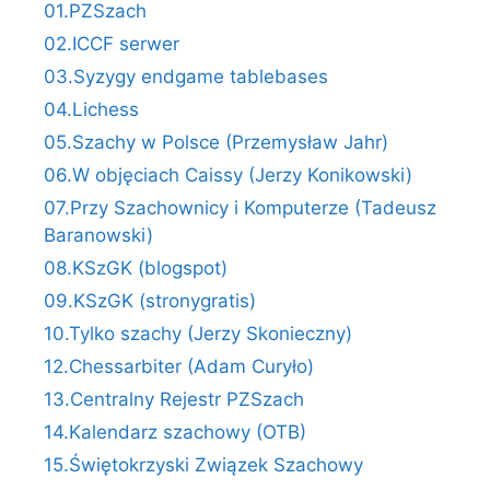
01.PZSzach
02.ICCF serwer
03.Syzygy endgame tablebases
04.Lichess
05.Szachy w Polsce (Przemysław Jahr)
06.W objęciach Caissy (Jerzy Konikowski)
07.Przy Szachownicy i Komputerze (Tadeusz
Baranowski)
08.KSzGK (blogspot)
09.KSzGK (stronygratis)
10.Tylko szachy (Jerzy Skonieczny)
12.Chessarbiter (Adam Curyło)
13.Centralny Rejestr PZSzach
14.Kalendarz szachowy (OTB)
15.Świętokrzyski Związek Szachowy