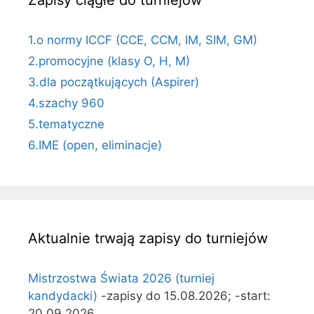
Zapisy ciągłe do turniejów
1.o normy ICCF (CCE, CCM, IM, SIM, GM)
2.promocyjne (klasy O, H, M)
3.dla początkujących (Aspirer)
4.szachy 960
5.tematyczne
6.IME (open, eliminacje)
Aktualnie trwają zapisy do turniejów
Mistrzostwa Świata 2026 (turniej
kandydacki)
-zapisy do 15.08.2026; -start:
20.09.2026