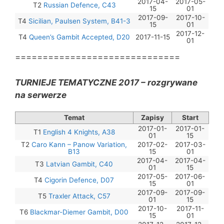
2017-04-
2017-05-
T2
Russian Defence, C43
15
01
2017-09-
2017-10-
T4
Sicilian, Paulsen System, B41-3
15
01
2017-12-
T4
Queen’s Gambit Accepted, D20
2017-11-15
01
==============================
TURNIEJE TEMATYCZNE 2017 – rozgrywane
na serwerze
Temat
Zapisy
Start
2017-01-
2017-01-
T1
English 4 Knights, A38
01
15
T2
Caro Kann – Panow Variation,
2017-02-
2017-03-
B13
15
01
2017-04-
2017-04-
T3
Latvian Gambit, C40
01
15
2017-05-
2017-06-
T4
Cigorin Defence, D07
15
01
2017-09-
2017-09-
T5
Traxler Attack, C57
01
15
2017-10-
2017-11-
T6
Blackmar-Diemer Gambit, D00
15
01