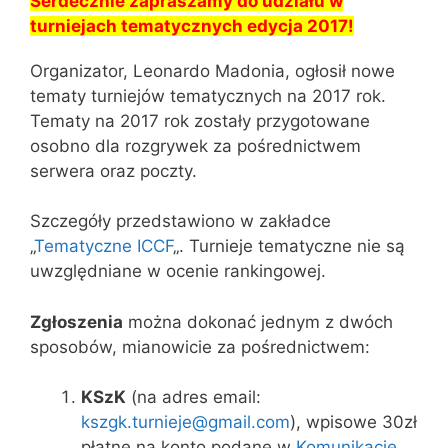
Serdecznie zapraszamy do udziału w
turniejach tematycznych edycja 2017!
Organizator, Leonardo Madonia, ogłosił nowe
tematy turniejów tematycznych na 2017 rok.
Tematy na 2017 rok zostały przygotowane
osobno dla rozgrywek za pośrednictwem
serwera oraz poczty.
Szczegóły przedstawiono w zakładce
„
Tematyczne ICCF
„. Turnieje tematyczne nie są
uwzględniane w ocenie rankingowej.
Zgłoszenia
można dokonać jednym z dwóch
sposobów, mianowicie za pośrednictwem:
KSzK
(na adres email:
kszgk.turnieje@gmail.com
), wpisowe 30zł
płatne na konto podane w
Komunikacie