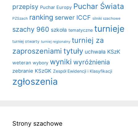
Puchar Świata
przepisy
Puchar Europy
ranking
serwer ICCF
PZSzach
silniki szachowe
turnieje
szachy 960
szkoła
tematyczne
turniej za
turniej otwarty
turniej regionalny
zaproszeniami
tytuły
uchwała KSzK
wyniki
wyróżnienia
weteran
wybory
zebranie KSzGK
Zespół Ewidencji i Klasyfikacji
zgłoszenia
Strony szachowe