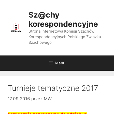
Przejdź
do
Sz@chy
treści
korespondencyjne
Strona internetowa Komisji Szachów
Korespondencyjnych Polskiego Związku
Szachowego
Menu
Turnieje tematyczne 2017
17.09.2016
przez
MW