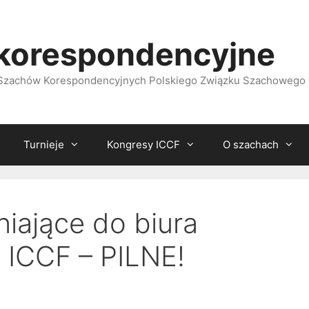
korespondencyjne
i Szachów Korespondencyjnych Polskiego Związku Szachowego
Turnieje
Kongresy ICCF
O szachach
iające do biura
ICCF – PILNE!