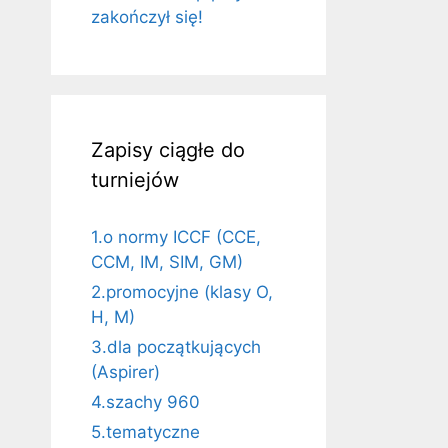
zakończył się!
Zapisy ciągłe do
turniejów
1.o normy ICCF (CCE,
CCM, IM, SIM, GM)
2.promocyjne (klasy O,
H, M)
3.dla początkujących
(Aspirer)
4.szachy 960
5.tematyczne