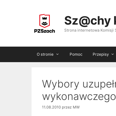
Przejdź
do
Sz@chy 
treści
Strona internetowa Komisj
O stronie
Pomoc
Przepisy
Wybory uzupełn
wykonawczego 
11.08.2010
przez
MW