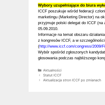
Wybory uzupełniające do biura wy
ICCF poszukuje wśród federacji człon
marketingu (Marketing Director) na o
przyjmuje polski delegat do ICCF (na 
05.09.2010.
Informacje na temat obszaru działan
z kongresów ICCF, a w szczególności
(
http://www.iccf.com/congress/2009/F
Wybór spośród zgłoszonych kandydató
głosowania podczas najbliższego kong
Kategorie
Aktualności
Statut ICCF
Aktualizacja stron ICCF po zmianach