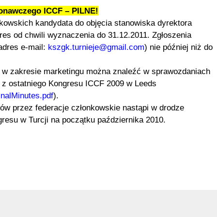
konawczego ICCF – PILNE!
kowskich kandydata do objęcia stanowiska dyrektora
kres od chwili wyznaczenia do 31.12.2011. Zgłoszenia
adres e-mail:
kszgk.turnieje@gmail.com
) nie później niż do
ia w zakresie marketingu można znaleźć w sprawozdaniach
 z ostatniego Kongresu ICCF 2009 w Leeds
inalMinutes.pdf
).
w przez federacje członkowskie nastąpi w drodze
resu w Turcji na początku października 2010.