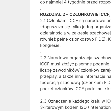
co najmniej 4 tygodnie przed rozp
.
ROZDZIAŁ 2 – CZŁONKOWIE ICCF,
2.1 Członkami ICCF są narodowe or
(dopuszcza się tylko jedną organiz
działalnością w zakresie szachowe
również pełne członkostwo FIDE). 
kongresie.
.
2.2 Narodowa organizacja szachowe
ICCF musi złożyć pisemne podanie 
liczbę zawodników/ członków zarejes
przepisy, a także inne informacje n
federacją szachową (członkiem FIDE
poczet członków ICCF podejmuje k
.
2.3 Oznaczenie każdego kraju w IC
3‑literowym kodem ISO (Internation