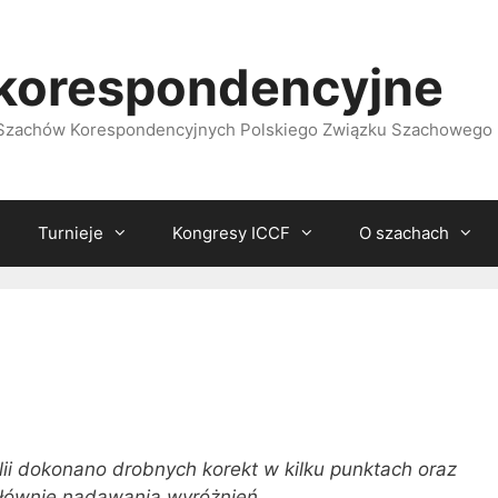
korespondencyjne
i Szachów Korespondencyjnych Polskiego Związku Szachowego
Turnieje
Kongresy ICCF
O szachach
i dokonano drobnych korekt w kilku punktach oraz
głównie nadawania wyróżnień