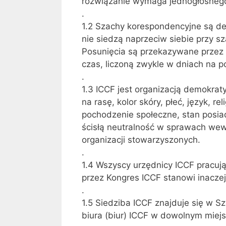
rozwiązanie wymaga jednogłośnego
.
1.2 Szachy korespondencyjne są de
nie siedzą naprzeciw siebie przy 
Posunięcia są przekazywane przez 
czas, liczoną zwykle w dniach na p
.
1.3 ICCF jest organizacją demokrat
na rasę, kolor skóry, płeć, język, re
pochodzenie społeczne, stan posiad
ścisłą neutralność w sprawach wew
organizacji stowarzyszonych.
.
1.4 Wszyscy urzędnicy ICCF pracuj
przez Kongres ICCF stanowi inaczej
.
1.5 Siedziba ICCF znajduje się w S
biura (biur) ICCF w dowolnym miejs