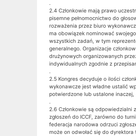
.
2.4 Członkowie mają prawo uczestn
pisemne pełnomocnictwo do głosowa
rozważenia przez biuro wykonawcze
ma obowiązek nominować swojego of
wszystkich zadań, w tym reprezent
generalnego. Organizacje członkow
drużynowych organizowanych prze
indywidualnych zgodnie z przepisam
.
2.5 Kongres decyduje o ilości członk
wykonawcze jest władne ustalić wp
potwierdzone lub ustalone inaczej,
.
2.6 Członkowie są odpowiedzialni 
zgłoszeń do ICCF, zarówno do turni
federacja narodowa odrzuci zgłosz
może on odwołać się do dyrektora 