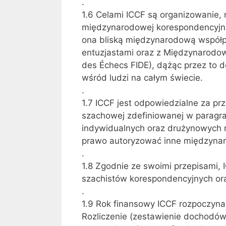
.
1.6 Celami ICCF są organizowanie, 
międzynarodowej korespondencyjnej
ona bliską międzynarodową współ
entuzjastami oraz z Międzynarodow
des Échecs FIDE), dążąc przez to d
wśród ludzi na całym świecie.
.
1.7 ICCF jest odpowiedzialne za p
szachowej zdefiniowanej w paragraf
indywidualnych oraz drużynowych 
prawo autoryzować inne międzynar
.
1.8 Zgodnie ze swoimi przepisami, 
szachistów korespondencyjnych ora
.
1.9 Rok finansowy ICCF rozpoczyna 
Rozliczenie (zestawienie dochodó