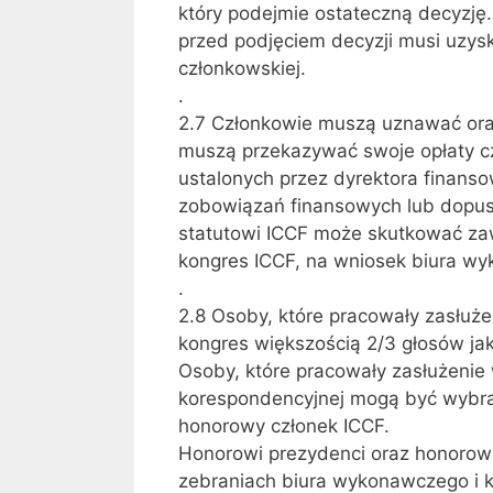
który podejmie ostateczną decyzję
przed podjęciem decyzji musi uzysk
członkowskiej.
.
2.7 Członkowie muszą uznawać oraz 
muszą przekazywać swoje opłaty cz
ustalonych przez dyrektora finanso
zobowiązań finansowych lub dopusz
statutowi ICCF może skutkować za
kongres ICCF, na wniosek biura w
.
2.8 Osoby, które pracowały zasłuż
kongres większością 2/3 głosów ja
Osoby, które pracowały zasłużeni
korespondencyjnej mogą być wybra
honorowy członek ICCF.
Honorowi prezydenci oraz honorow
zebraniach biura wykonawczego i k