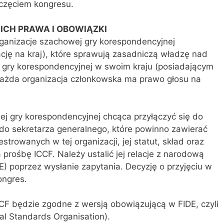
oczęciem kongresu.
 ICH PRAWA I OBOWIĄZKI
ganizacje szachowej gry korespondencyjnej
ację na kraj), które sprawują zasadniczą władzę nad
j gry korespondencyjnej w swoim kraju (posiadającym
Każda organizacja członkowska ma prawo głosu na
j gry korespondencyjnej chcąca przyłączyć się do
do sekretarza generalnego, które powinno zawierać
trowanych w tej organizacji, jej statut, skład oraz
a prośbę ICCF. Należy ustalić jej relacje z narodową
) poprzez wysłanie zapytania. Decyzję o przyjęciu w
ongres.
CF będzie zgodne z wersją obowiązującą w FIDE, czyli
al Standards Organisation).