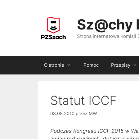
Przejdź
do
Sz@chy 
treści
Strona internetowa Komisj
O stronie
Pomoc
Przepisy
Statut ICCF
08.08.2010
przez
MW
Podczas Kongresu ICCF 2015 w Wali
zmian redakcyjnych, dotyczących 