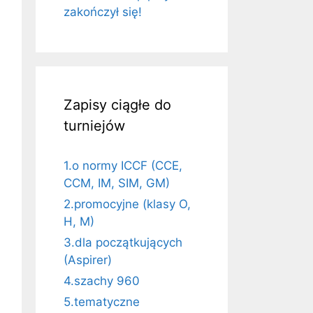
zakończył się!
Zapisy ciągłe do
turniejów
1.o normy ICCF (CCE,
CCM, IM, SIM, GM)
2.promocyjne (klasy O,
H, M)
3.dla początkujących
(Aspirer)
4.szachy 960
5.tematyczne