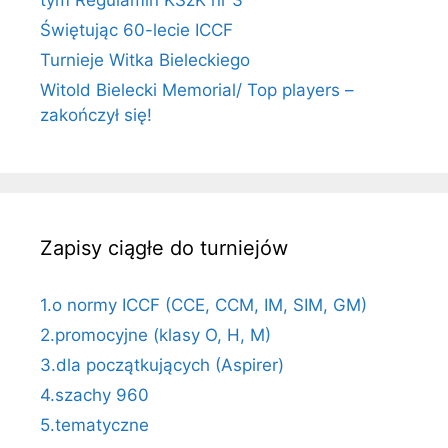
tym Regulamin KSzK nr 3
Świętując 60-lecie ICCF
Turnieje Witka Bieleckiego
Witold Bielecki Memorial/ Top players –
zakończył się!
Zapisy ciągłe do turniejów
1.o normy ICCF (CCE, CCM, IM, SIM, GM)
2.promocyjne (klasy O, H, M)
3.dla początkujących (Aspirer)
4.szachy 960
5.tematyczne