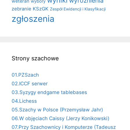
wyniki
wyróżnienia
weteran
wybory
zebranie KSzGK
Zespół Ewidencji i Klasyfikacji
zgłoszenia
Strony szachowe
01.PZSzach
02.ICCF serwer
03.Syzygy endgame tablebases
04.Lichess
05.Szachy w Polsce (Przemysław Jahr)
06.W objęciach Caissy (Jerzy Konikowski)
07.Przy Szachownicy i Komputerze (Tadeusz