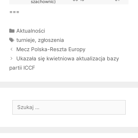
szachownic)
===
Kategorie
Aktualności
Tagi
turnieje
,
zgłoszenia
Mecz Polska-Reszta Europy
Ukazała się kwietniowa aktualizacja bazy
partii ICCF
Szukaj: