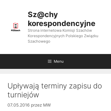
Przejdź
do
Sz@chy
treści
korespondencyjne
Strona internetowa Komisji Szachów
Korespondencyjnych Polskiego Związku
Szachowego
Menu
Upływają terminy zapisu do
turniejów
07.05.2016
przez
MW