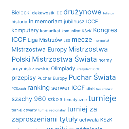
drużynowe
Bielecki
ciekawostki
DE
felieton
in memoriam
jubileusz ICCF
historia
Kongres
komputery
komunikat
komunikat KSzK
mecze
ICCF
Liga Mistrzów
LSS
memoriał
Mistrzostwa
Mistrzostwa Europy
Polski
Mistrzostwa Świata
normy
Olimpiady
arcymistrzowskie
Prezydent ICCF
Puchar Świata
przepisy
Puchar Europy
ranking
serwer ICCF
PZSzach
silniki szachowe
turnieje
szachy 960
szkoła
tematyczne
turniej za
turniej otwarty
turniej regionalny
zaproszeniami
tytuły
uchwała KSzK