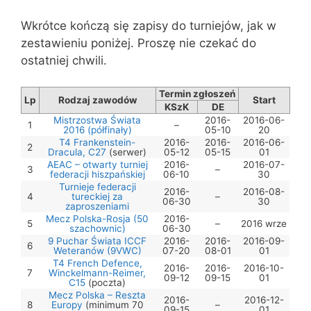
Wkrótce kończą się zapisy do turniejów, jak w
zestawieniu poniżej. Proszę nie czekać do
ostatniej chwili.
Termin zgłoszeń
Lp
Rodzaj zawodów
Start
KSzK
DE
Mistrzostwa Świata
2016-
2016-06-
1
–
2016 (półfinały)
05-10
20
T4 Frankenstein-
2016-
2016-
2016-06-
2
Dracula, C27
(serwer)
05-12
05-15
01
AEAC – otwarty turniej
2016-
2016-07-
3
–
federacji hiszpańskiej
06-10
30
Turnieje federacji
2016-
2016-08-
4
tureckiej za
–
06-30
30
zaproszeniami
Mecz Polska-Rosja (50
2016-
5
–
2016 wrze
szachownic)
06-30
9 Puchar Świata ICCF
2016-
2016-
2016-09-
6
Weteranów (9VWC)
07-20
08-01
01
T4 French Defence,
2016-
2016-
2016-10-
7
Winckelmann-Reimer,
09-12
09-15
01
C15
(poczta)
Mecz Polska – Reszta
2016-
2016-12-
8
Europy
(minimum 70
–
09-15
01