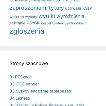
turniej otwarty
turniej regionalny
zaproszeniami
tytuły
uchwała KSzK
wyniki
wyróżnienia
weteran
wybory
zebranie KSzGK
Zespół Ewidencji i Klasyfikacji
zgłoszenia
Strony szachowe
01.PZSzach
02.ICCF serwer
03.Syzygy endgame tablebases
04.Lichess
05.Szachy w Polsce (Przemysław Jahr)