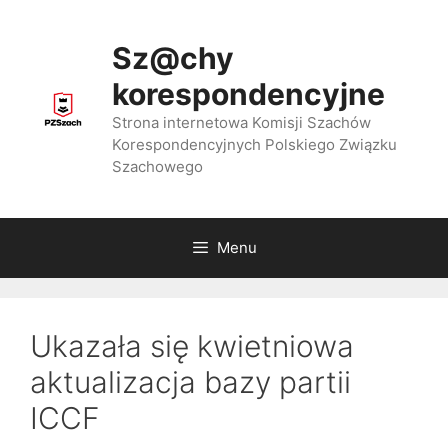
Przejdź
do
Sz@chy
treści
korespondencyjne
Strona internetowa Komisji Szachów
Korespondencyjnych Polskiego Związku
Szachowego
Menu
Ukazała się kwietniowa
aktualizacja bazy partii
ICCF