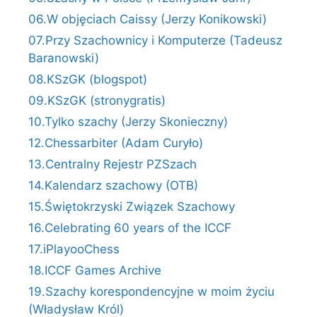
06.W objęciach Caissy (Jerzy Konikowski)
07.Przy Szachownicy i Komputerze (Tadeusz
Baranowski)
08.KSzGK (blogspot)
09.KSzGK (stronygratis)
10.Tylko szachy (Jerzy Skonieczny)
12.Chessarbiter (Adam Curyło)
13.Centralny Rejestr PZSzach
14.Kalendarz szachowy (OTB)
15.Świętokrzyski Związek Szachowy
16.Celebrating 60 years of the ICCF
17.iPlayooChess
18.ICCF Games Archive
19.Szachy korespondencyjne w moim życiu
(Władysław Król)