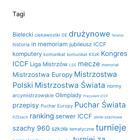
Tagi
drużynowe
Bielecki
ciekawostki
DE
felieton
in memoriam
jubileusz ICCF
historia
Kongres
komputery
komunikat
komunikat KSzK
mecze
ICCF
Liga Mistrzów
LSS
memoriał
Mistrzostwa
Mistrzostwa Europy
Polski
Mistrzostwa Świata
normy
Olimpiady
arcymistrzowskie
Prezydent ICCF
Puchar Świata
przepisy
Puchar Europy
ranking
serwer ICCF
PZSzach
silniki szachowe
turnieje
szachy 960
szkoła
tematyczne
turniej za