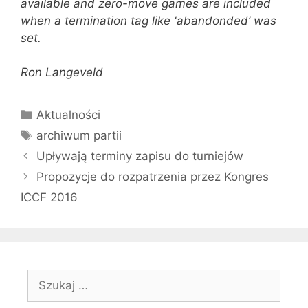
available and zero-move games are included
when a termination tag like 'abandonded’ was
set.
Ron Langeveld
Kategorie
Aktualności
Tagi
archiwum partii
Upływają terminy zapisu do turniejów
Propozycje do rozpatrzenia przez Kongres
ICCF 2016
Szukaj: