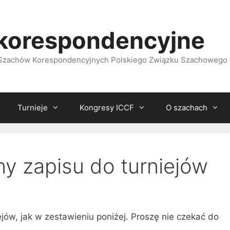
korespondencyjne
i Szachów Korespondencyjnych Polskiego Związku Szachowego
Turnieje
Kongresy ICCF
O szachach
ny zapisu do turniejów
ejów, jak w zestawieniu poniżej. Proszę nie czekać do