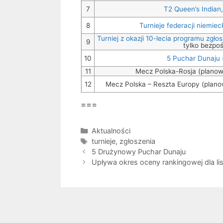
7
T2 Queen’s Indian,
8
Turnieje federacji niemiec
Turniej z okazji 10-lecia programu zgł
9
tylko bezpoś
10
5 Puchar Dunaju
11
Mecz Polska-Rosja (plano
12
Mecz Polska – Reszta Europy (pla
===
Kategorie
Aktualności
Tagi
turnieje
,
zgłoszenia
5 Drużynowy Puchar Dunaju
Upływa okres oceny rankingowej dla li