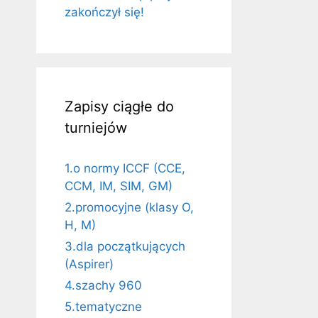
zakończył się!
Zapisy ciągłe do
turniejów
1.o normy ICCF (CCE,
CCM, IM, SIM, GM)
2.promocyjne (klasy O,
H, M)
3.dla początkujących
(Aspirer)
4.szachy 960
5.tematyczne