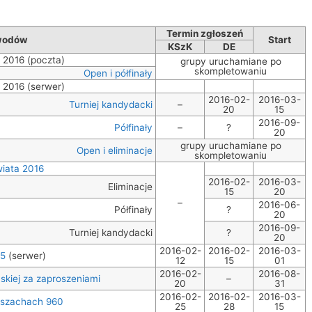
Termin zgłoszeń
wodów
Start
KSzK
DE
 2016 (poczta)
grupy uruchamiane po
skompletowaniu
Open i półfinały
 2016 (serwer)
2016-02-
2016-03-
Turniej kandydacki
–
20
15
2016-09-
Półfinały
–
?
20
grupy uruchamiane po
Open i eliminacje
skompletowaniu
iata 2016
2016-02-
2016-03-
Eliminacje
15
20
–
2016-06-
Półfinały
?
20
2016-09-
Turniej kandydacki
?
20
2016-02-
2016-02-
2016-03-
45
(serwer)
12
15
01
2016-02-
2016-08-
skiej za zaproszeniami
–
20
31
2016-02-
2016-02-
2016-03-
 szachach 960
25
28
15