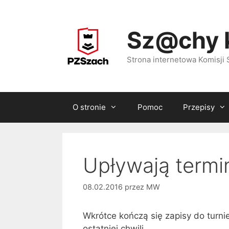
Przejdź
do
Sz@chy 
treści
Strona internetowa Komisj
O stronie
Pomoc
Przepisy
Upływają termi
08.02.2016
przez
MW
Wkrótce kończą się zapisy do turni
ostatniej chwili.