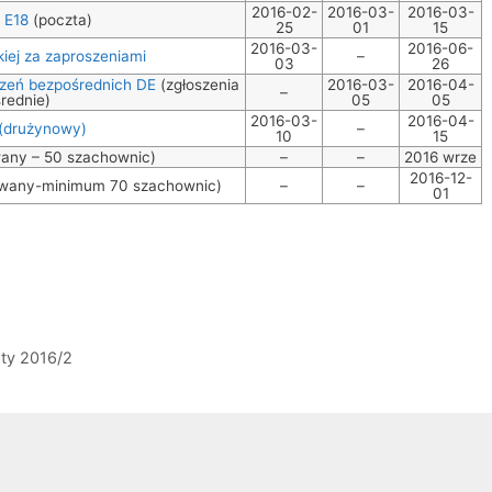
2016-02-
2016-03-
2016-03-
 E18
(poczta)
25
01
15
2016-03-
2016-06-
kiej za zaproszeniami
–
03
26
oszeń bezpośrednich DE
(zgłoszenia
2016-03-
2016-04-
–
rednie)
05
05
2016-03-
2016-04-
 (drużynowy)
–
10
15
wany – 50 szachownic)
–
–
2016 wrze
2016-12-
nowany-minimum 70 szachownic)
–
–
01
sty 2016/2