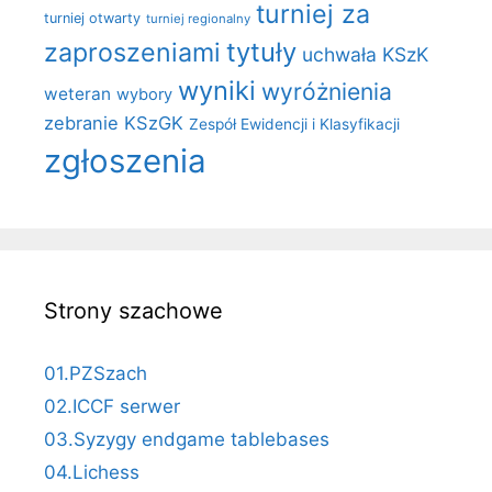
turniej za
turniej otwarty
turniej regionalny
zaproszeniami
tytuły
uchwała KSzK
wyniki
wyróżnienia
weteran
wybory
zebranie KSzGK
Zespół Ewidencji i Klasyfikacji
zgłoszenia
Strony szachowe
01.PZSzach
02.ICCF serwer
03.Syzygy endgame tablebases
04.Lichess