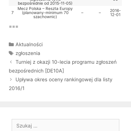
bezpośrednie od 2015-11-05)
Mecz Polska – Reszta Europy
2016-
7
(planowany-minimum 70
–
–
12-01
szachownic)
===
Kategorie
Aktualności
Tagi
zgłoszenia
Turniej z okazji 10-lecia programu zgłoszeń
bezpośrednich [DE10A]
Upływa okres oceny rankingowej dla listy
2016/1
Szukaj: