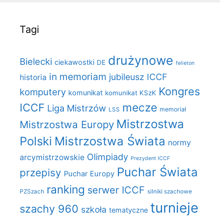
Tagi
drużynowe
Bielecki
ciekawostki
DE
felieton
in memoriam
jubileusz ICCF
historia
Kongres
komputery
komunikat
komunikat KSzK
mecze
ICCF
Liga Mistrzów
LSS
memoriał
Mistrzostwa
Mistrzostwa Europy
Polski
Mistrzostwa Świata
normy
Olimpiady
arcymistrzowskie
Prezydent ICCF
Puchar Świata
przepisy
Puchar Europy
ranking
serwer ICCF
PZSzach
silniki szachowe
turnieje
szachy 960
szkoła
tematyczne