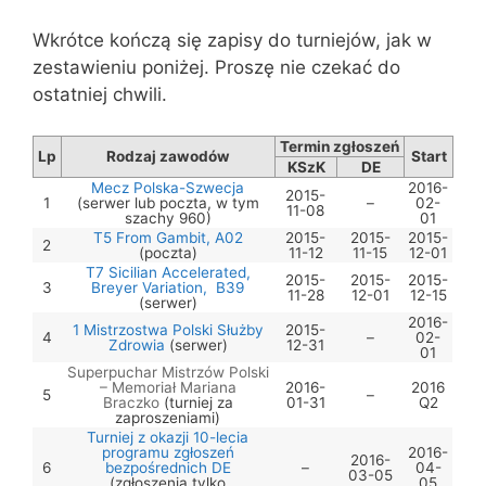
Wkrótce kończą się zapisy do turniejów, jak w
zestawieniu poniżej. Proszę nie czekać do
ostatniej chwili.
Termin zgłoszeń
Lp
Rodzaj zawodów
Start
KSzK
DE
Mecz Polska-Szwecja
2016-
2015-
1
(serwer lub poczta, w tym
–
02-
11-08
szachy 960)
01
T5 From Gambit, A02
2015-
2015-
2015-
2
(poczta)
11-12
11-15
12-01
T7 Sicilian Accelerated,
2015-
2015-
2015-
3
Breyer Variation, B39
11-28
12-01
12-15
(serwer)
2016-
1 Mistrzostwa Polski Służby
2015-
4
–
02-
Zdrowia
(serwer)
12-31
01
Superpuchar Mistrzów Polski
– Memoriał Mariana
2016-
2016
5
–
Braczko
(turniej za
01-31
Q2
zaproszeniami)
Turniej z okazji 10-lecia
programu zgłoszeń
2016-
2016-
6
bezpośrednich DE
–
04-
03-05
(zgłoszenia tylko
05