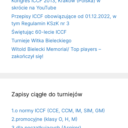
Kongres ICCF 2013, Kraków (Polska) w
skrócie na YouTube
Przepisy ICCF obowiązujące od 01.12.2022, w
tym Regulamin KSzK nr 3
Świętując 60-lecie ICCF
Turnieje Witka Bieleckiego
Witold Bielecki Memorial/ Top players –
zakończył się!
Zapisy ciągłe do turniejów
1.o normy ICCF (CCE, CCM, IM, SIM, GM)
2.promocyjne (klasy O, H, M)
3.dla początkujących (Aspirer)