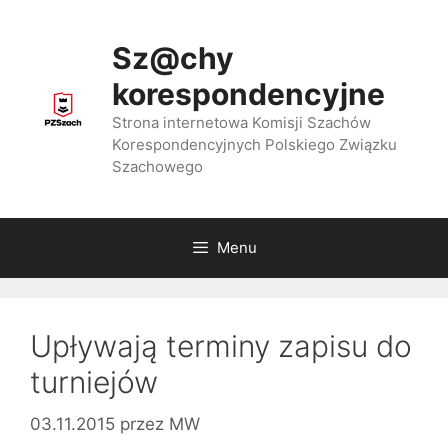
Przejdź
do
Sz@chy
treści
korespondencyjne
Strona internetowa Komisji Szachów
Korespondencyjnych Polskiego Związku
Szachowego
Menu
Upływają terminy zapisu do
turniejów
03.11.2015
przez
MW