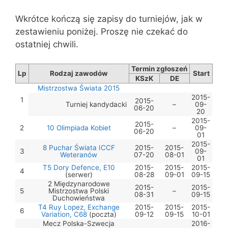
Wkrótce kończą się zapisy do turniejów, jak w
zestawieniu poniżej. Proszę nie czekać do
ostatniej chwili.
Termin zgłoszeń
Lp
Rodzaj zawodów
Start
KSzK
DE
Mistrzostwa Świata 2015
2015-
1
2015-
Turniej kandydacki
–
09-
06-20
20
2015-
2015-
2
10 Olimpiada Kobiet
–
09-
06-20
01
2015-
8 Puchar Świata ICCF
2015-
2015-
3
09-
Weteranów
07-20
08-01
01
T5 Dory Defence, E10
2015-
2015-
2015-
4
(serwer)
08-28
09-01
09-15
2 Międzynarodowe
2015-
2015-
5
Mistrzostwa Polski
–
08-31
09-15
Duchowieństwa
T4 Ruy Lopez, Exchange
2015-
2015-
2015-
6
Variation, C68
(poczta)
09-12
09-15
10-01
Mecz Polska-Szwecja
2016-