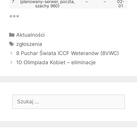
7
(planowany-serwer, poczta,
–
–
02-
szachy 960)
01
===
Kategorie
Aktualności
Tagi
zgłoszenia
8 Puchar Świata ICCF Weteranów (8VWC)
10 Olimpiada Kobiet – eliminacje
Szukaj: