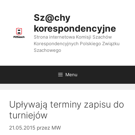
Przejdź
do
Sz@chy
treści
korespondencyjne
Strona internetowa Komisji Szachów
Korespondencyjnych Polskiego Związku
Szachowego
Menu
Upływają terminy zapisu do
turniejów
21.05.2015
przez
MW