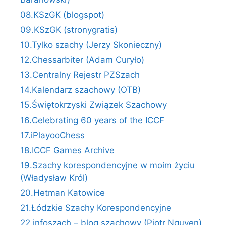
08.KSzGK (blogspot)
09.KSzGK (stronygratis)
10.Tylko szachy (Jerzy Skonieczny)
12.Chessarbiter (Adam Curyło)
13.Centralny Rejestr PZSzach
14.Kalendarz szachowy (OTB)
15.Świętokrzyski Związek Szachowy
16.Celebrating 60 years of the ICCF
17.iPlayooChess
18.ICCF Games Archive
19.Szachy korespondencyjne w moim życiu
(Władysław Król)
20.Hetman Katowice
21.Łódzkie Szachy Korespondencyjne
22.infoszach – blog szachowy (Piotr Nguyen)