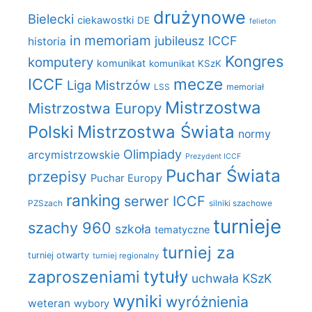
drużynowe
Bielecki
ciekawostki
DE
felieton
in memoriam
jubileusz ICCF
historia
Kongres
komputery
komunikat
komunikat KSzK
mecze
ICCF
Liga Mistrzów
LSS
memoriał
Mistrzostwa
Mistrzostwa Europy
Polski
Mistrzostwa Świata
normy
Olimpiady
arcymistrzowskie
Prezydent ICCF
Puchar Świata
przepisy
Puchar Europy
ranking
serwer ICCF
PZSzach
silniki szachowe
turnieje
szachy 960
szkoła
tematyczne
turniej za
turniej otwarty
turniej regionalny
zaproszeniami
tytuły
uchwała KSzK
wyniki
wyróżnienia
weteran
wybory