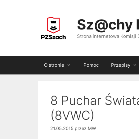
Przejdź
do
Sz@chy 
treści
Strona internetowa Komisj
O stronie
Pomoc
Przepisy
8 Puchar Świa
(8VWC)
21.05.2015
przez
MW