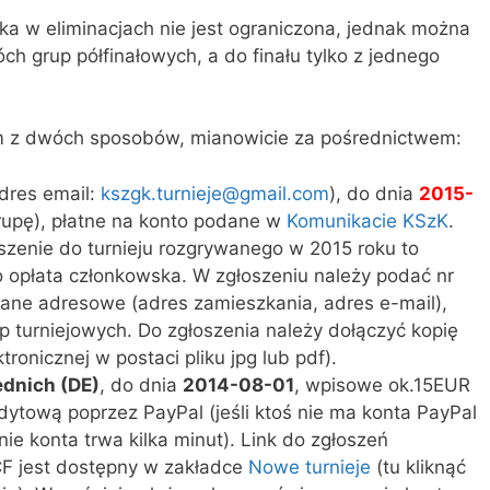
ka w eliminacjach nie jest ograniczona, jednak można
ch grup półfinałowych, a do finału tylko z jednego
z dwóch sposobów, mianowicie za pośrednictwem:
adres email:
kszgk.turnieje@gmail.com
), do dnia
2015-
grupę), płatne na konto podane w
Komunikacie KSzK
.
oszenie do turnieju rozgrywanego w 2015 roku to
o opłata członkowska. W zgłoszeniu należy podać nr
dane adresowe (adres zamieszkania, adres e-mail),
up turniejowych. Do zgłoszenia należy dołączyć kopię
ronicznej w postaci pliku jpg lub pdf).
dnich (DE)
, do dnia
2014-08-01
, wpisowe ok.15EUR
edytową poprzez PayPal (jeśli ktoś nie ma konta PayPal
ie konta trwa kilka minut). Link do zgłoszeń
CF jest dostępny w zakładce
Nowe turnieje
(tu kliknąć