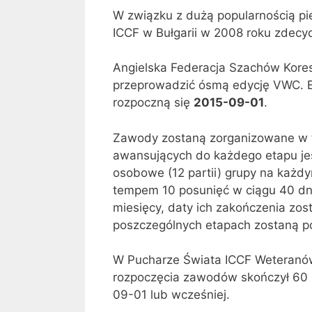
W związku z dużą popularnością pi
ICCF w Bułgarii w 2008 roku zdec
Angielska Federacja Szachów Kore
przeprowadzić ósmą edycję VWC. E
rozpoczną się
2015-09-01
.
Zawody zostaną zorganizowane w trze
awansujących do każdego etapu jest
osobowe (12 partii) grupy na każd
tempem 10 posunięć w ciągu 40 dni
miesięcy, daty ich zakończenia zo
poszczególnych etapach zostaną p
W Pucharze Świata ICCF Weteranów
rozpoczęcia zawodów skończył 60 l
09-01 lub wcześniej.