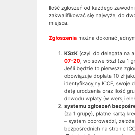
Ilość zgłoszeń od każdego zawodni
zakwalifikować się najwyżej do dwó
miejsca.
Zgłoszenia
można dokonać jednym 
KSzK
(czyli do delegata na 
07-20
, wpisowe 55zł (za 1 
Jeśli będzie to pierwsze zgł
obowiązuje dopłata 10 zł jak
identyfikacyjny ICCF, swoje 
datę urodzenia oraz ilość gr
dowodu wpłaty (w wersji elekt
systemu zgłoszeń bezpośre
(za 1 grupę), płatne kartą kr
– system poprowadzi, założen
bezpośrednich na stronie IC