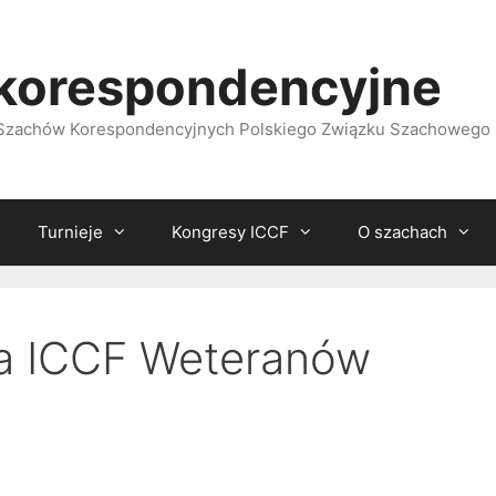
korespondencyjne
i Szachów Korespondencyjnych Polskiego Związku Szachowego
Turnieje
Kongresy ICCF
O szachach
ta ICCF Weteranów