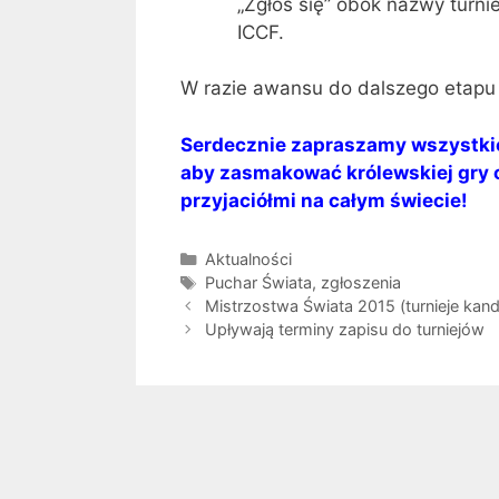
„Zgłoś się” obok nazwy turni
ICCF.
W razie awansu do dalszego etapu 
Serdecznie zapraszamy wszystki
aby zasmakować królewskiej gry 
przyjaciółmi na całym świecie!
Kategorie
Aktualności
Tagi
Puchar Świata
,
zgłoszenia
Mistrzostwa Świata 2015 (turnieje kan
Upływają terminy zapisu do turniejów