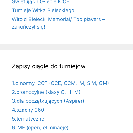
Świętując 60-lecie ICCF
Turnieje Witka Bieleckiego
Witold Bielecki Memorial/ Top players –
zakończył się!
Zapisy ciągłe do turniejów
1.o normy ICCF (CCE, CCM, IM, SIM, GM)
2.promocyjne (klasy O, H, M)
3.dla początkujących (Aspirer)
4.szachy 960
5.tematyczne
6.IME (open, eliminacje)