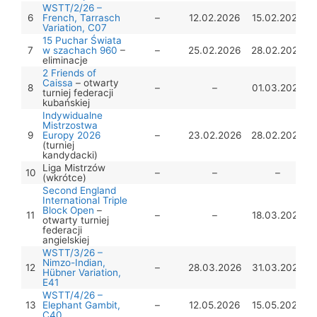
WSTT/2/26 –
6
French, Tarrasch
–
12.02.2026
15.02.2026
Variation, C07
15 Puchar Świata
7
w szachach 960
–
–
25.02.2026
28.02.2026
eliminacje
2 Friends of
Caissa
– otwarty
8
–
–
01.03.2026
turniej federacji
kubańskiej
Indywidualne
Mistrzostwa
9
Europy 2026
–
23.02.2026
28.02.2026
(turniej
kandydacki)
Liga Mistrzów
10
–
–
–
(wkrótce)
Second England
International Triple
Block Open
–
11
–
–
18.03.2026
otwarty turniej
federacji
angielskiej
WSTT/3/26 –
Nimzo-Indian,
12
–
28.03.2026
31.03.2026
Hübner Variation,
E41
WSTT/4/26 –
13
Elephant Gambit,
–
12.05.2026
15.05.2026
C40