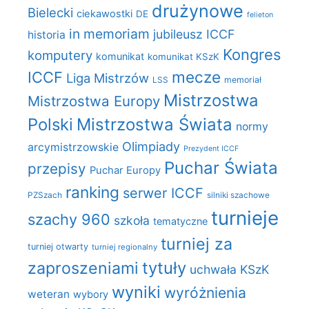
drużynowe
Bielecki
ciekawostki
DE
felieton
in memoriam
jubileusz ICCF
historia
Kongres
komputery
komunikat
komunikat KSzK
mecze
ICCF
Liga Mistrzów
LSS
memoriał
Mistrzostwa
Mistrzostwa Europy
Polski
Mistrzostwa Świata
normy
Olimpiady
arcymistrzowskie
Prezydent ICCF
Puchar Świata
przepisy
Puchar Europy
ranking
serwer ICCF
PZSzach
silniki szachowe
turnieje
szachy 960
szkoła
tematyczne
turniej za
turniej otwarty
turniej regionalny
zaproszeniami
tytuły
uchwała KSzK
wyniki
wyróżnienia
weteran
wybory