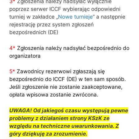
3
*
Zgłoszenia należy nadsyłać wyłącznie
poprzez serwer ICCF wybierając odpowiedni
turniej w zakładce „
Nowe turnieje
” a następnie
rejestrację przez system zgłoszeń
bezpośrednich (DE)
4
*
Zgłoszenia należy nadsyłać bezpośrednio do
organizatora
5
*
Zawodnicy rezerwowi zgłaszają się
bezpośrednio do ICCF (DE) w ten sam sposób.
Jeśli zgłoszenie nie zostanie zaakceptowane,
opłata wpisowa zostanie zwrócona.
UWAGA! Od jakiegoś czasu występują pewne
problemy z działaniem strony KSzK ze
względu na techniczne uwarunkowania. Z
góry dziękuję za zrozumienie.