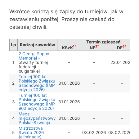
Wkrótce kończą się zapisy do turniejów, jak w
zestawieniu poniżej. Proszę nie czekać do
ostatniej chwili.
Termin zgłoszeń
Lp
Rodzaj zawodów
1*
2*
3*
KSzK
NF
DE
2 Georgi Popov
Memorial
–
1
otwarty turniej
–
–
23.01.2026
federacji
bułgarskiej
Turniej 100 lat
Polskiego Związku
2
31.01.2026
–
–
Szachowego (IMP
edycja 2026)
Turniej 100 lat
Polskiego Związku
3
31.01.2026
–
–
Szachowego (IMP
960 edycja 2026)
Mecz
4
międzypaństwowy
31.01.2026
–
–
Polska-Szwecja
Mistrzostwa
5*
5
Świata 2026
–
03.02.2026
08.02.2026
(eliminacje)