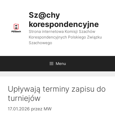
Przejdź
do
Sz@chy
treści
korespondencyjne
Strona internetowa Komisji Szachów
Korespondencyjnych Polskiego Związku
Szachowego
Menu
Upływają terminy zapisu do
turniejów
17.01.2026
przez
MW