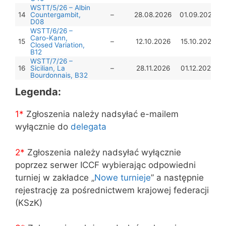
WSTT/5/26 – Albin
14
Countergambit,
–
28.08.2026
01.09.2026
D08
WSTT/6/26 –
Caro-Kann,
15
–
12.10.2026
15.10.2026
Closed Variation,
B12
WSTT/7/26 –
16
Sicilian, La
–
28.11.2026
01.12.2026
Bourdonnais, B32
Legenda:
1*
Zgłoszenia należy nadsyłać e-mailem
wyłącznie do
delegata
2*
Zgłoszenia należy nadsyłać wyłącznie
poprzez serwer ICCF wybierając odpowiedni
turniej w zakładce „
Nowe turnieje
” a następnie
rejestrację za pośrednictwem krajowej federacji
(KSzK)