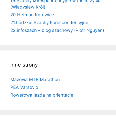
19.Szachy korespondencyjne w moim życiu
(Władysław Król)
20.Hetman Katowice
21.Łódzkie Szachy Korespondencyjne
22.infoszach – blog szachowy (Piotr Nguyen)
Inne strony
Mazovia MTB Marathon
PEA Varsovio
Rowerowa jazda na orientację