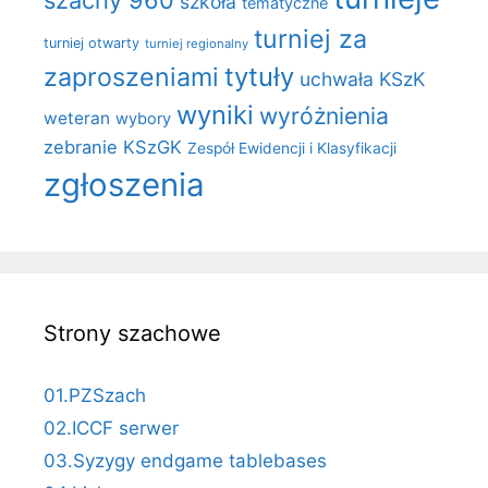
szkoła
tematyczne
turniej za
turniej otwarty
turniej regionalny
zaproszeniami
tytuły
uchwała KSzK
wyniki
wyróżnienia
weteran
wybory
zebranie KSzGK
Zespół Ewidencji i Klasyfikacji
zgłoszenia
Strony szachowe
01.PZSzach
02.ICCF serwer
03.Syzygy endgame tablebases