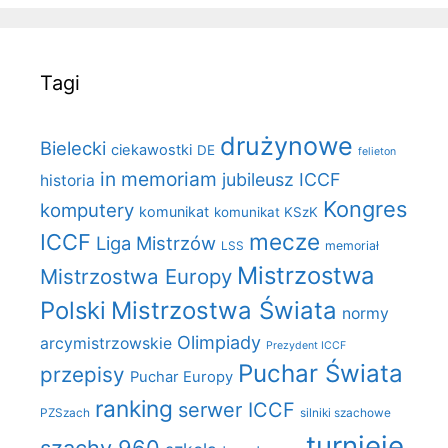
Tagi
drużynowe
Bielecki
ciekawostki
DE
felieton
in memoriam
jubileusz ICCF
historia
Kongres
komputery
komunikat
komunikat KSzK
mecze
ICCF
Liga Mistrzów
LSS
memoriał
Mistrzostwa
Mistrzostwa Europy
Polski
Mistrzostwa Świata
normy
Olimpiady
arcymistrzowskie
Prezydent ICCF
Puchar Świata
przepisy
Puchar Europy
ranking
serwer ICCF
PZSzach
silniki szachowe
turnieje
szachy 960