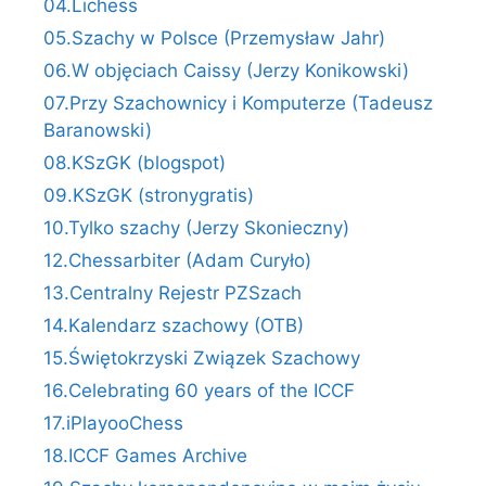
04.Lichess
05.Szachy w Polsce (Przemysław Jahr)
06.W objęciach Caissy (Jerzy Konikowski)
07.Przy Szachownicy i Komputerze (Tadeusz
Baranowski)
08.KSzGK (blogspot)
09.KSzGK (stronygratis)
10.Tylko szachy (Jerzy Skonieczny)
12.Chessarbiter (Adam Curyło)
13.Centralny Rejestr PZSzach
14.Kalendarz szachowy (OTB)
15.Świętokrzyski Związek Szachowy
16.Celebrating 60 years of the ICCF
17.iPlayooChess
18.ICCF Games Archive