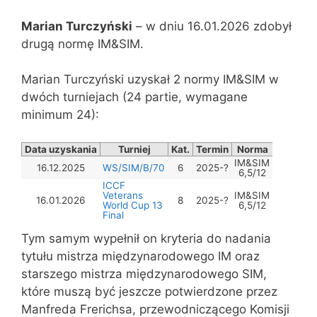
Marian Turczyński
– w dniu 16.01.2026 zdobył
drugą normę IM&SIM.
Marian Turczyński uzyskał 2 normy IM&SIM w
dwóch turniejach (24 partie, wymagane
minimum 24):
Data uzyskania
Turniej
Kat.
Termin
Norma
Wynik
IM&SIM
16.12.2025
WS/SIM/B/70
6
2025-?
6,5
6,5/12
ICCF
Veterans
IM&SIM
16.01.2026
8
2025-?
6,5
World Cup 13
6,5/12
Final
Tym samym wypełnił on kryteria do nadania
tytułu mistrza międzynarodowego IM oraz
starszego mistrza międzynarodowego SIM,
które muszą być jeszcze potwierdzone przez
Manfreda Frerichsa, przewodniczącego Komisji