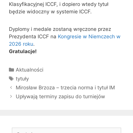
Klasyfikacyjnej ICCF, i dopiero wtedy tytuł
będzie widoczny w systemie ICCF.
Dyplomy i medale zostaną wręczone przez
Prezydenta ICCF na
Kongresie w Niemczech w
2026 roku
.
Gratulacje!
Kategorie
Aktualności
Tagi
tytuły
Mirosław Brzoza – trzecia norma i tytuł IM
Upływają terminy zapisu do turniejów
Szukaj: