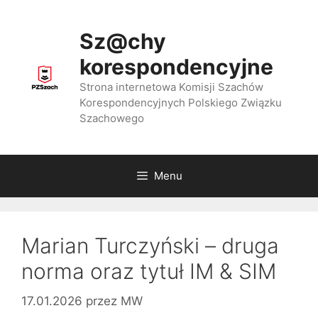
Przejdź
do
Sz@chy
treści
korespondencyjne
Strona internetowa Komisji Szachów
Korespondencyjnych Polskiego Związku
Szachowego
Menu
Marian Turczyński – druga
norma oraz tytuł IM & SIM
17.01.2026
przez
MW