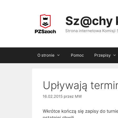
Przejdź
do
Sz@chy 
treści
Strona internetowa Komisj
O stronie
Pomoc
Przepisy
Upływają termi
16.02.2015
przez
MW
Wkrótce kończą się zapisy do turni
ostatniej chwili.