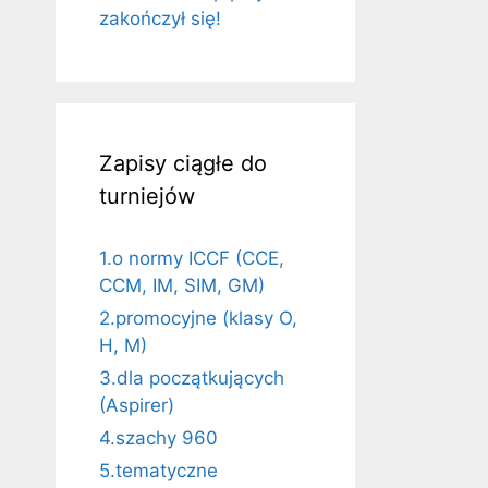
zakończył się!
Zapisy ciągłe do
turniejów
1.o normy ICCF (CCE,
CCM, IM, SIM, GM)
2.promocyjne (klasy O,
H, M)
3.dla początkujących
(Aspirer)
4.szachy 960
5.tematyczne