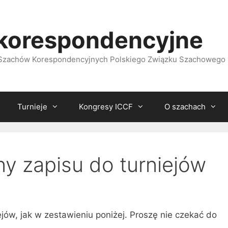
korespondencyjne
i Szachów Korespondencyjnych Polskiego Związku Szachowego
Turnieje
Kongresy ICCF
O szachach
ny zapisu do turniejów
ejów, jak w zestawieniu poniżej. Proszę nie czekać do