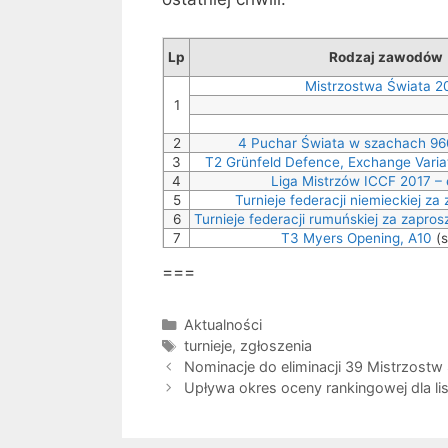
Lp
Rodzaj zawodów
Mistrzostwa Świata 2
1
2
4 Puchar Świata w szachach 96
3
T2 Grünfeld Defence, Exchange Varia
4
Liga Mistrzów ICCF 2017 – 
5
Turnieje federacji niemieckiej za
6
Turnieje federacji rumuńskiej za zapros
7
T3 Myers Opening, A10
(s
===
Kategorie
Aktualności
Tagi
turnieje
,
zgłoszenia
Nominacje do eliminacji 39 Mistrzostw Ś
Upływa okres oceny rankingowej dla li