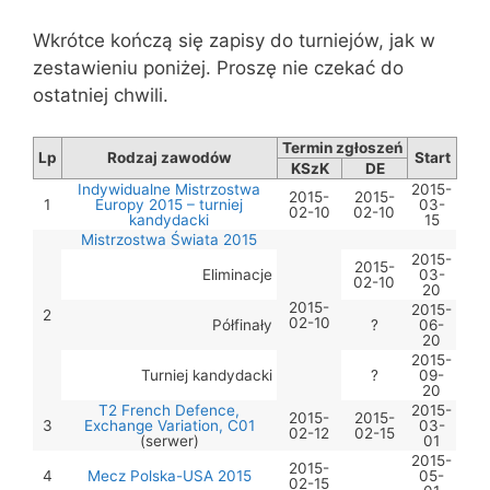
Wkrótce kończą się zapisy do turniejów, jak w
zestawieniu poniżej. Proszę nie czekać do
ostatniej chwili.
Termin zgłoszeń
Lp
Rodzaj zawodów
Start
KSzK
DE
Indywidualne Mistrzostwa
2015-
2015-
2015-
1
Europy 2015 – turniej
03-
02-10
02-10
kandydacki
15
Mistrzostwa Świata 2015
2015-
2015-
Eliminacje
03-
02-10
20
2015-
2015-
2
02-10
Półfinały
?
06-
20
2015-
Turniej kandydacki
?
09-
20
T2 French Defence,
2015-
2015-
2015-
3
Exchange Variation, C01
03-
02-12
02-15
(serwer)
01
2015-
2015-
4
Mecz Polska-USA 2015
05-
02-15