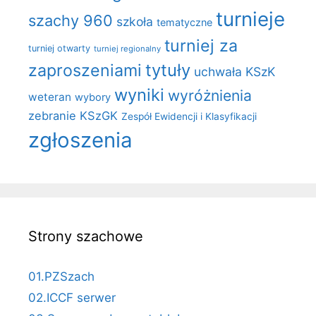
turnieje
szachy 960
szkoła
tematyczne
turniej za
turniej otwarty
turniej regionalny
zaproszeniami
tytuły
uchwała KSzK
wyniki
wyróżnienia
weteran
wybory
zebranie KSzGK
Zespół Ewidencji i Klasyfikacji
zgłoszenia
Strony szachowe
01.PZSzach
02.ICCF serwer