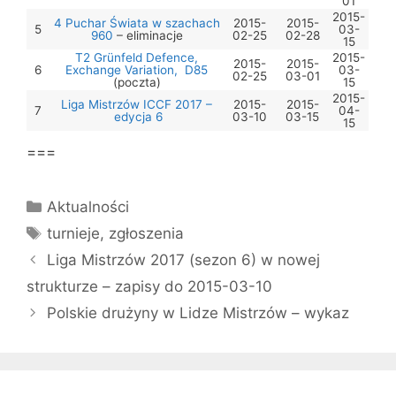
01
2015-
4 Puchar Świata w szachach
2015-
2015-
5
03-
960
– eliminacje
02-25
02-28
15
T2 Grünfeld Defence,
2015-
2015-
2015-
6
Exchange Variation, D85
03-
02-25
03-01
(poczta)
15
2015-
Liga Mistrzów ICCF 2017 –
2015-
2015-
7
04-
edycja 6
03-10
03-15
15
===
Kategorie
Aktualności
Tagi
turnieje
,
zgłoszenia
Liga Mistrzów 2017 (sezon 6) w nowej
strukturze – zapisy do 2015-03-10
Polskie drużyny w Lidze Mistrzów – wykaz