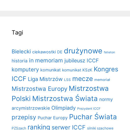
Tagi
drużynowe
Bielecki
ciekawostki
DE
felieton
in memoriam
jubileusz ICCF
historia
Kongres
komputery
komunikat
komunikat KSzK
mecze
ICCF
Liga Mistrzów
LSS
memoriał
Mistrzostwa
Mistrzostwa Europy
Polski
Mistrzostwa Świata
normy
Olimpiady
arcymistrzowskie
Prezydent ICCF
Puchar Świata
przepisy
Puchar Europy
ranking
serwer ICCF
PZSzach
silniki szachowe