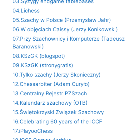
03.Syzygy endgame tablebases
04.Lichess
05.Szachy w Polsce (Przemysław Jahr)
06.W objęciach Caissy (Jerzy Konikowski)
07.Przy Szachownicy i Komputerze (Tadeusz
Baranowski)
08.KSzGK (blogspot)
09.KSzGK (stronygratis)
10.Tylko szachy (Jerzy Skonieczny)
12.Chessarbiter (Adam Curyło)
13.Centralny Rejestr PZSzach
14.Kalendarz szachowy (OTB)
15.Świętokrzyski Związek Szachowy
16.Celebrating 60 years of the ICCF
17.iPlayooChess