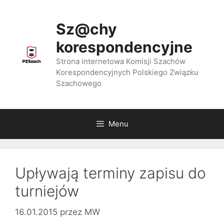
Przejdź
do
Sz@chy
treści
korespondencyjne
Strona internetowa Komisji Szachów
Korespondencyjnych Polskiego Związku
Szachowego
Menu
Upływają terminy zapisu do
turniejów
16.01.2015
przez
MW