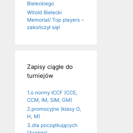
Bieleckiego
Witold Bielecki
Memorial/ Top players –
zakończył się!
Zapisy ciągłe do
turniejów
1.o normy ICCF (CCE,
CCM, IM, SIM, GM)
2.promocyjne (klasy O,
H, M)
3.dla początkujących
(Aspirer)