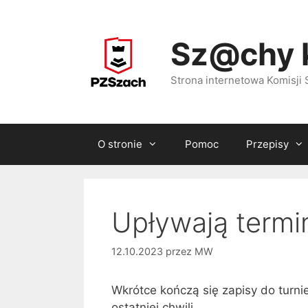
Przejdź
do
Sz@chy 
treści
Strona internetowa Komisj
O stronie
Pomoc
Przepisy
Upływają termi
12.10.2023
przez
MW
Wkrótce kończą się zapisy do turni
ostatniej chwili.