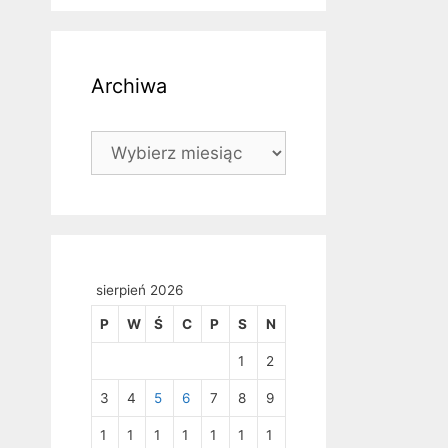
Archiwa
Archiwa
sierpień 2026
P
W
Ś
C
P
S
N
1
2
3
4
5
6
7
8
9
1
1
1
1
1
1
1