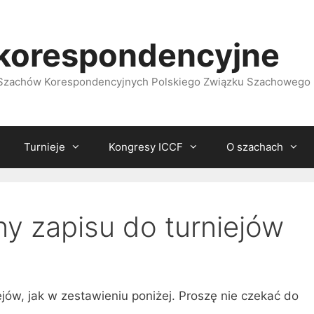
korespondencyjne
i Szachów Korespondencyjnych Polskiego Związku Szachowego
Turnieje
Kongresy ICCF
O szachach
ny zapisu do turniejów
ejów, jak w zestawieniu poniżej. Proszę nie czekać do