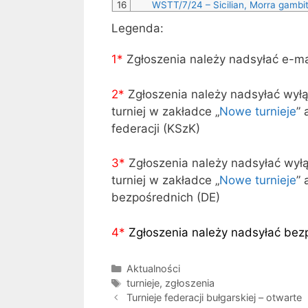
16
WSTT/7/24 – Sicilian, Morra gambit
Legenda:
1*
Zgłoszenia należy nadsyłać e-m
2*
Zgłoszenia należy nadsyłać wył
turniej w zakładce „
Nowe turnieje
” 
federacji (KSzK)
3
*
Zgłoszenia należy nadsyłać wył
turniej w zakładce „
Nowe turnieje
” 
bezpośrednich (DE)
4
*
Zgłoszenia należy nadsyłać bez
Kategorie
Aktualności
Tagi
turnieje
,
zgłoszenia
Turnieje federacji bułgarskiej – otwarte