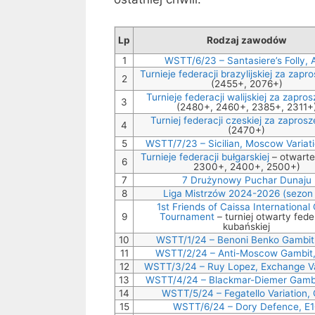
Lp
Rodzaj zawodów
1
WSTT/6/23 – Santasiere’s Folly, 
Turnieje federacji brazylijskiej za zapr
2
(2455+, 2076+)
Turnieje federacji walijskiej za zapro
3
(2480+, 2460+, 2385+, 2311+
Turniej federacji czeskiej za zapros
4
(2470+)
5
WSTT/7/23 – Sicilian, Moscow Variati
Turnieje federacji bułgarskiej
– otwarte
6
2300+, 2400+, 2500+)
7
7 Drużynowy Puchar Dunaju
8
Liga Mistrzów 2024-2026 (sezon
1st Friends of Caissa International
9
Tournament
– turniej otwarty fede
kubańskiej
10
WSTT/1/24 – Benoni Benko Gambit
11
WSTT/2/24 – Anti-Moscow Gambit
12
WSTT/3/24 – Ruy Lopez, Exchange Va
13
WSTT/4/24 – Blackmar-Diemer Gamb
14
WSTT/5/24 – Fegatello Variation,
15
WSTT/6/24 – Dory Defence, E