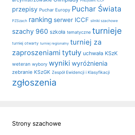
Prezydent ICCF
Puchar Świata
przepisy
Puchar Europy
ranking
serwer ICCF
PZSzach
silniki szachowe
turnieje
szachy 960
szkoła
tematyczne
turniej za
turniej otwarty
turniej regionalny
zaproszeniami
tytuły
uchwała KSzK
wyniki
wyróżnienia
weteran
wybory
zebranie KSzGK
Zespół Ewidencji i Klasyfikacji
zgłoszenia
Strony szachowe