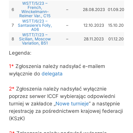
WSTT/5/23 –
French,
6
–
28.08.2023
01.09.2023
Winckelmann-
Reimer Var., C15
WSTT/6/23 –
7
Santasiere’s Folly,
–
12.10.2023
15.10.2023
A06
WSTT/7/23 –
8
Sicilian, Moscow
–
28.11.2023
01.12.2023
Variation, B51
Legenda:
1*
Zgłoszenia należy nadsyłać e-mailem
wyłącznie do
delegata
2*
Zgłoszenia należy nadsyłać wyłącznie
poprzez serwer ICCF wybierając odpowiedni
turniej w zakładce „
Nowe turnieje
” a następnie
rejestrację za pośrednictwem krajowej federacji
(KSzK)