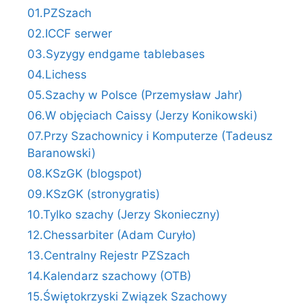
01.PZSzach
02.ICCF serwer
03.Syzygy endgame tablebases
04.Lichess
05.Szachy w Polsce (Przemysław Jahr)
06.W objęciach Caissy (Jerzy Konikowski)
07.Przy Szachownicy i Komputerze (Tadeusz
Baranowski)
08.KSzGK (blogspot)
09.KSzGK (stronygratis)
10.Tylko szachy (Jerzy Skonieczny)
12.Chessarbiter (Adam Curyło)
13.Centralny Rejestr PZSzach
14.Kalendarz szachowy (OTB)
15.Świętokrzyski Związek Szachowy