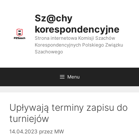
Przejdź
do
Sz@chy
treści
korespondencyjne
Strona internetowa Komisji Szachów
Korespondencyjnych Polskiego Związku
Szachowego
Menu
Upływają terminy zapisu do
turniejów
14.04.2023
przez
MW