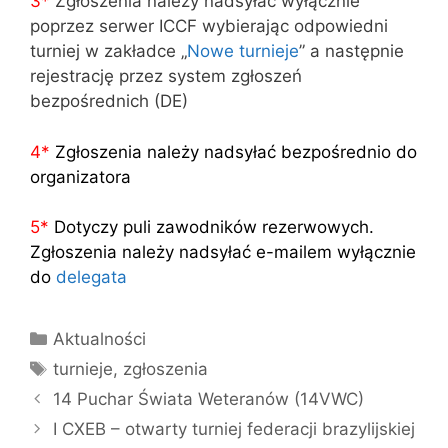
3
*
Zgłoszenia należy nadsyłać wyłącznie
poprzez serwer ICCF wybierając odpowiedni
turniej w zakładce „
Nowe turnieje
” a następnie
rejestrację przez system zgłoszeń
bezpośrednich (DE)
4
*
Zgłoszenia należy nadsyłać bezpośrednio do
organizatora
5
*
Dotyczy puli zawodników rezerwowych.
Zgłoszenia należy nadsyłać e-mailem wyłącznie
do
delegata
Kategorie
Aktualności
Tagi
turnieje
,
zgłoszenia
14 Puchar Świata Weteranów (14VWC)
I CXEB – otwarty turniej federacji brazylijskiej