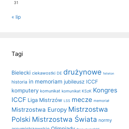
31
« lip
Tagi
drużynowe
Bielecki
ciekawostki
DE
felieton
in memoriam
jubileusz ICCF
historia
Kongres
komputery
komunikat
komunikat KSzK
mecze
ICCF
Liga Mistrzów
LSS
memoriał
Mistrzostwa
Mistrzostwa Europy
Polski
Mistrzostwa Świata
normy
Olimpiady
arcymistrzowskie