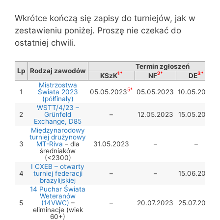
Wkrótce kończą się zapisy do turniejów, jak w
zestawieniu poniżej. Proszę nie czekać do
ostatniej chwili.
Termin zgłoszeń
Lp
Rodzaj zawodów
1*
2*
3*
KSzK
NF
DE
Mistrzostwa
5*
1
Świata 2023
05.05.2023
05.05.2023
10.05.2023
(półfinały)
WSTT/4/23 –
2
Grünfeld
–
12.05.2023
15.05.2023
Exchange, D85
Międzynarodowy
turniej drużynowy
3
MT-Riva
– dla
31.05.2023
–
–
średniaków
(<2300)
I CXEB – otwarty
4
turniej federacji
–
–
15.06.2023
brazylijskiej
14 Puchar Świata
Weteranów
5
(14VWC)
–
–
20.07.2023
25.07.2023
eliminacje (wiek
60+)