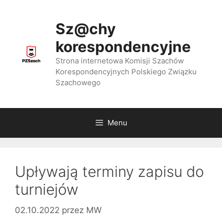
Przejdź
do
Sz@chy
treści
korespondencyjne
Strona internetowa Komisji Szachów
Korespondencyjnych Polskiego Związku
Szachowego
Menu
Upływają terminy zapisu do
turniejów
02.10.2022
przez
MW