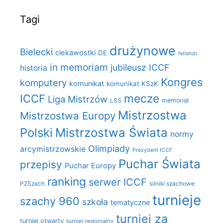
Tagi
drużynowe
Bielecki
ciekawostki
DE
felieton
in memoriam
jubileusz ICCF
historia
Kongres
komputery
komunikat
komunikat KSzK
mecze
ICCF
Liga Mistrzów
LSS
memoriał
Mistrzostwa
Mistrzostwa Europy
Polski
Mistrzostwa Świata
normy
Olimpiady
arcymistrzowskie
Prezydent ICCF
Puchar Świata
przepisy
Puchar Europy
ranking
serwer ICCF
PZSzach
silniki szachowe
turnieje
szachy 960
szkoła
tematyczne
turniej za
turniej otwarty
turniej regionalny