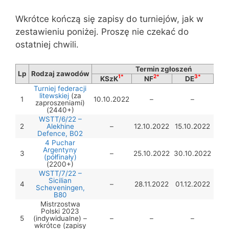
Wkrótce kończą się zapisy do turniejów, jak w
zestawieniu poniżej. Proszę nie czekać do
ostatniej chwili.
Termin zgłoszeń
Lp
Rodzaj zawodów
1*
2*
3*
KSzK
NF
DE
TO
Turniej federacji
litewskiej
(za
1
10.10.2022
–
–
–
zaproszeniami)
(2440+)
WSTT/6/22 –
2
Alekhine
–
12.10.2022
15.10.2022
–
Defence, B02
4 Puchar
Argentyny
3
–
25.10.2022
30.10.2022
–
(półfinały)
(2200+)
WSTT/7/22 –
Sicilian
4
–
28.11.2022
01.12.2022
–
Scheveningen,
B80
Mistrzostwa
Polski 2023
5
(indywidualne) –
–
–
–
–
wkrótce (zapisy