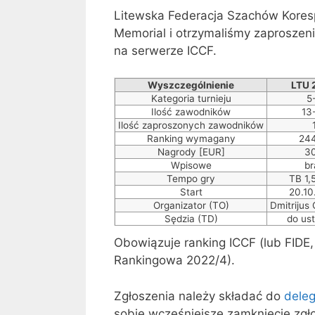
Litewska Federacja Szachów Koresp
Memorial i otrzymaliśmy zaproszen
na serwerze ICCF.
Wyszczególnienie
LTU 
Kategoria turnieju
5
Ilość zawodników
13
Ilość zaproszonych zawodników
Ranking wymagany
24
Nagrody [EUR]
3
Wpisowe
br
Tempo gry
TB 1,
Start
20.10
Organizator (TO)
Dmitrijus
Sędzia (TD)
do ust
Obowiązuje ranking ICCF (lub FIDE, 
Rankingowa 2022/4).
Zgłoszenia należy składać do
dele
sobie wcześniejsze zamknięcie zgł