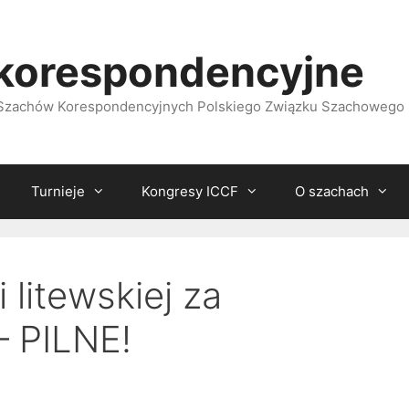
korespondencyjne
i Szachów Korespondencyjnych Polskiego Związku Szachowego
Turnieje
Kongresy ICCF
O szachach
i litewskiej za
– PILNE!