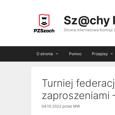
Przejdź
do
Sz@chy 
treści
Strona internetowa Komisj
O stronie
Pomoc
Przepisy
Turniej federacj
zaproszeniami 
04.10.2022
przez
MW