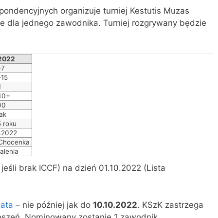
ondencyjnych organizuje turniej Kestutis Muzas
ie dla jednego zawodnika. Turniej rozgrywany będzie
2022
-7
-15
1
40+
00
ak
5 roku
.2022
 Chocenka
alenia
jeśli brak ICCF) na dzień 01.10.2022 (Lista
gata
– nie później jak do
10.10.2022
. KSzK zastrzega
oszeń. Nominowany zostanie 1 zawodnik.