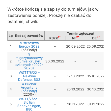
Wkrótce kończą się zapisy do turniejów, jak w
zestawieniu poniżej. Proszę nie czekać do
ostatniej chwili.
Termin zgłoszeń
Lp
Rodzaj zawodów
1*
2*
3*
KSzK
NF
DE
T
Mistrzostwa
1
Europy 2022
–
20.09.2022
25.09.2022
(półfinały)
9
międzynarodowy
2
turniej drużyn
30.09.2022
–
–
szkolnych (2022-
2023)
WSTT/6/22 –
3
Alekhine
–
12.10.2022
15.10.2022
Defence, B02
4 Puchar
Argentyny
4
–
25.10.2022
30.10.2022
(półfinały)
(2200+)
WSTT/7/22 –
Sicilian
5
–
28.11.2022
01.12.2022
Scheveningen,
B80