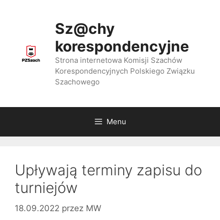
Przejdź
do
Sz@chy
treści
korespondencyjne
Strona internetowa Komisji Szachów
Korespondencyjnych Polskiego Związku
Szachowego
Menu
Upływają terminy zapisu do
turniejów
18.09.2022
przez
MW