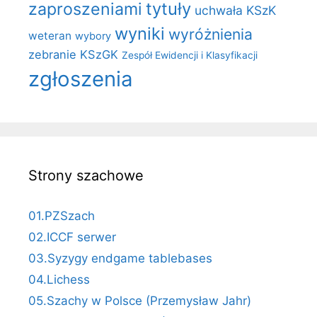
zaproszeniami
tytuły
uchwała KSzK
wyniki
wyróżnienia
weteran
wybory
zebranie KSzGK
Zespół Ewidencji i Klasyfikacji
zgłoszenia
Strony szachowe
01.PZSzach
02.ICCF serwer
03.Syzygy endgame tablebases
04.Lichess
05.Szachy w Polsce (Przemysław Jahr)