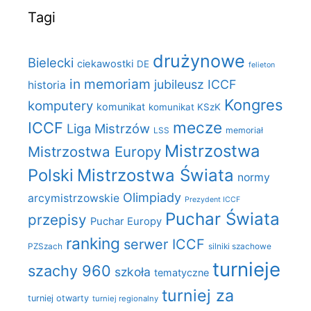
Tagi
drużynowe
Bielecki
ciekawostki
DE
felieton
in memoriam
jubileusz ICCF
historia
Kongres
komputery
komunikat
komunikat KSzK
mecze
ICCF
Liga Mistrzów
LSS
memoriał
Mistrzostwa
Mistrzostwa Europy
Polski
Mistrzostwa Świata
normy
Olimpiady
arcymistrzowskie
Prezydent ICCF
Puchar Świata
przepisy
Puchar Europy
ranking
serwer ICCF
PZSzach
silniki szachowe
turnieje
szachy 960
szkoła
tematyczne
turniej za
turniej otwarty
turniej regionalny