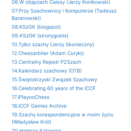
06.W objęciach Caissy (Jerzy Konikowski)
07.Przy Szachownicy i Komputerze (Tadeusz
Baranowski)
08.KSzGK (blogspot)
09.KSzGK (stronygratis)
10.Tylko szachy (Jerzy Skonieczny)
12.Chessarbiter (Adam Curyło)
13.Centralny Rejestr PZSzach
14.Kalendarz szachowy (OTB)
15.Świętokrzyski Związek Szachowy
16.Celebrating 60 years of the ICCF
17.iPlayooChess
18.ICCF Games Archive
19.Szachy korespondencyjne w moim życiu
(Władysław Król)
20.Hetman Katowice