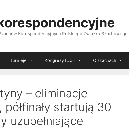
korespondencyjne
i Szachów Korespondencyjnych Polskiego Związku Szachowego
Turnieje
Kongresy ICCF
O szachach
yny – eliminacje
 półfinały startują 30
sy uzupełniające