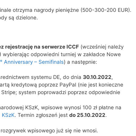
inale otrzyma nagrody pieniężne (500-300-200 EUR).
ody są dzielone.
z rejestrację na serwerze ICCF
(wcześniej należy
) wybierając odpowiedni turniej w zakładce Nowe
° Anniversary – Semifinals
) a następnie:
średnictwem systemu DE, do dnia
30.10.2022
,
artą kredytową poprzez PayPal (nie jest konieczne
b Stripe; system poprowadzi poprzez odpowiednie
narodowej KSzK, wpisowe wynosi 100 zł płatne na
e KSzK
. Termin zgłoszeń jest
do 25.10.2022
.
rozgrywek wpisowego już się nie wnosi.