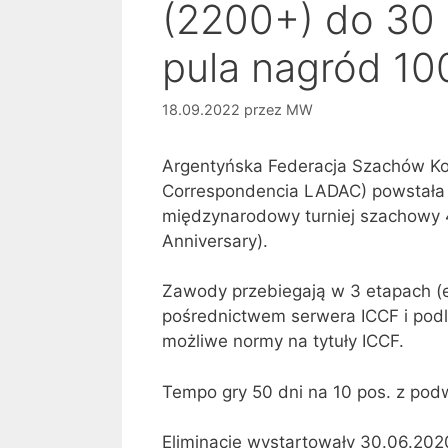
(2200+) do 30 p
pula nagród 10
18.09.2022
przez
MW
Argentyńska Federacja Szachów Ko
Correspondencia LADAC) powstała w
międzynarodowy turniej szachowy 4
Anniversary).
Zawody przebiegają w 3 etapach (eli
pośrednictwem serwera ICCF i podle
możliwe normy na tytuły ICCF.
Tempo gry 50 dni na 10 pos. z pod
Eliminacje wystartowały 30.06.2020