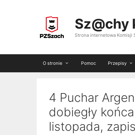
Przejdź
do
Sz@chy 
treści
Strona internetowa Komisj
O stronie
Pomoc
Przepisy
4 Puchar Argent
dobiegły końca,
listopada, zapi