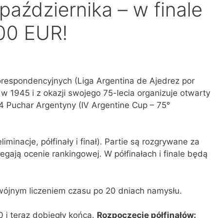
aździernika – w finale
00 EUR!
respondencyjnych (Liga Argentina de Ajedrez por
 1945 i z okazji swojego 75-lecia organizuje otwarty
 Puchar Argentyny (IV Argentine Cup – 75°
minacje, półfinały i finał). Partie są rozgrywane za
gają ocenie rankingowej. W półfinałach i finale będą
wójnym liczeniem czasu po 20 dniach namysłu.
 i teraz dobiegły końca.
Rozpoczęcie półfinałów: