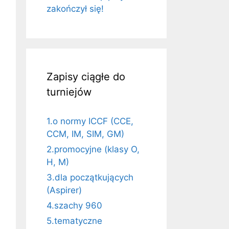
zakończył się!
Zapisy ciągłe do
turniejów
1.o normy ICCF (CCE,
CCM, IM, SIM, GM)
2.promocyjne (klasy O,
H, M)
3.dla początkujących
(Aspirer)
4.szachy 960
5.tematyczne