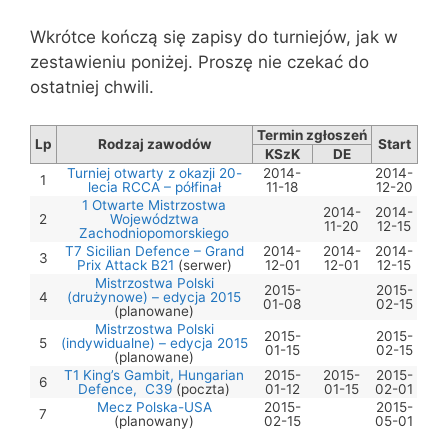
Wkrótce kończą się zapisy do turniejów, jak w
zestawieniu poniżej. Proszę nie czekać do
ostatniej chwili.
Termin zgłoszeń
Lp
Rodzaj zawodów
Start
KSzK
DE
Turniej otwarty z okazji 20-
2014-
2014-
1
lecia RCCA – półfinał
11-18
12-20
1 Otwarte Mistrzostwa
2014-
2014-
2
Województwa
11-20
12-15
Zachodniopomorskiego
T7 Sicilian Defence – Grand
2014-
2014-
2014-
3
Prix Attack B21
(serwer)
12-01
12-01
12-15
Mistrzostwa Polski
2015-
2015-
4
(drużynowe) – edycja 2015
01-08
02-15
(planowane)
Mistrzostwa Polski
2015-
2015-
5
(indywidualne) – edycja 2015
01-15
02-15
(planowane)
T1 King’s Gambit, Hungarian
2015-
2015-
2015-
6
Defence, C39
(poczta)
01-12
01-15
02-01
Mecz Polska-USA
2015-
2015-
7
(planowany)
02-15
05-01