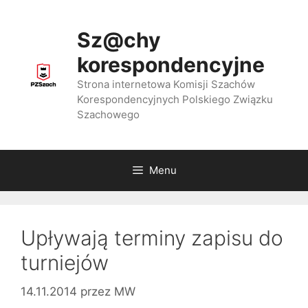
Przejdź
do
Sz@chy
treści
korespondencyjne
Strona internetowa Komisji Szachów
Korespondencyjnych Polskiego Związku
Szachowego
Menu
Upływają terminy zapisu do
turniejów
14.11.2014
przez
MW