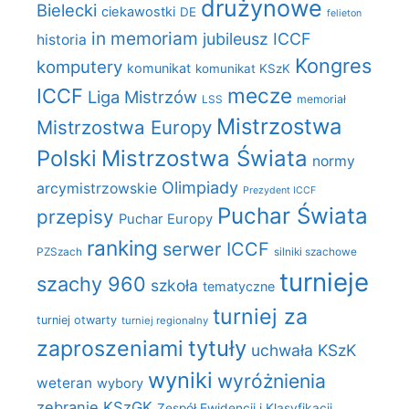
drużynowe
Bielecki
ciekawostki
DE
felieton
in memoriam
jubileusz ICCF
historia
Kongres
komputery
komunikat
komunikat KSzK
mecze
ICCF
Liga Mistrzów
LSS
memoriał
Mistrzostwa
Mistrzostwa Europy
Polski
Mistrzostwa Świata
normy
Olimpiady
arcymistrzowskie
Prezydent ICCF
Puchar Świata
przepisy
Puchar Europy
ranking
serwer ICCF
PZSzach
silniki szachowe
turnieje
szachy 960
szkoła
tematyczne
turniej za
turniej otwarty
turniej regionalny
zaproszeniami
tytuły
uchwała KSzK
wyniki
wyróżnienia
weteran
wybory
zebranie KSzGK
Zespół Ewidencji i Klasyfikacji