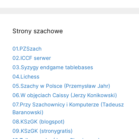
Strony szachowe
01.PZSzach
02.ICCF serwer
03.Syzygy endgame tablebases
04.Lichess
05.Szachy w Polsce (Przemysław Jahr)
06.W objęciach Caissy (Jerzy Konikowski)
07.Przy Szachownicy i Komputerze (Tadeusz
Baranowski)
08.KSzGK (blogspot)
09.KSzGK (stronygratis)