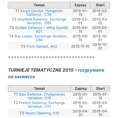
Temat
Zapisy
Start
T1
King’s Gambit, Hungarian
2015-01-
2015-02-
Defence, C39
15
01
T2
Grünfeld Defence, Exchange
2015-03-
2015-03-
Variation, D85
01
15
T3
Sicilian Defence – Wing Gambit,
2015-04-
2015-05-
B21
15
01
T4
Ruy Lopez, Exchange Variation,
2015-09-
2015-10-
C68
15
01
2015-12-
T5
From Gambit, A02
2015-11-15
01
==============================
TURNIEJE TEMATYCZNE 2015 –
rozgrywane
na serwerze
Temat
Zapisy
Start
T1
Slav Defence, Chebanenko
2015-01-
2015-01-
Variation, D15
01
15
T2
French Defence, Exchange
2015-02-
2015-03-
Variation, C01
15
01
2015-04-
2015-04-
T3
Myers Opening, A10
01
15