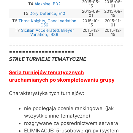
2015-05-
2015-06-
T4
Alekhine, B02
15
01
2015-09-
2015-09-
T5
Dory Defence, E10
01
15
T6
Three Knights, Canal Variation
2015-10-
2015-11-
C56
15
01
T7
Sicilian Accelerated, Breyer
2015-12-
2015-12-
Variation, B39
01
15
===================================
====================
STAŁE TURNIEJE TEMATYCZNE
Seria turniejów tematycznych
uruchamianych po skompletowaniu grupy
Charakterystyka tych turniejów:
nie podlegają ocenie rankingowej (jak
wszystkie inne tematyczne)
rozgrywane za pośrednictwem serwera
ELIMINACJE: 5-osobowe grupy (system