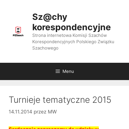
Przejdź
do
Sz@chy
treści
korespondencyjne
Strona internetowa Komisji Szachów
Korespondencyjnych Polskiego Związku
Szachowego
Menu
Turnieje tematyczne 2015
14.11.2014
przez
MW