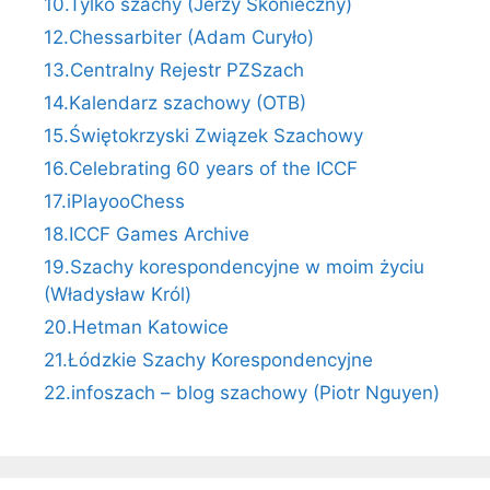
10.Tylko szachy (Jerzy Skonieczny)
12.Chessarbiter (Adam Curyło)
13.Centralny Rejestr PZSzach
14.Kalendarz szachowy (OTB)
15.Świętokrzyski Związek Szachowy
16.Celebrating 60 years of the ICCF
17.iPlayooChess
18.ICCF Games Archive
19.Szachy korespondencyjne w moim życiu
(Władysław Król)
20.Hetman Katowice
21.Łódzkie Szachy Korespondencyjne
22.infoszach – blog szachowy (Piotr Nguyen)