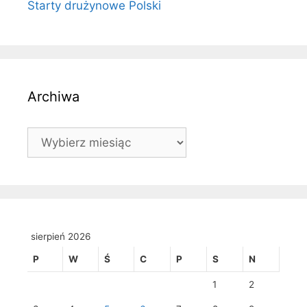
Starty drużynowe Polski
Archiwa
Archiwa
sierpień 2026
P
W
Ś
C
P
S
N
1
2