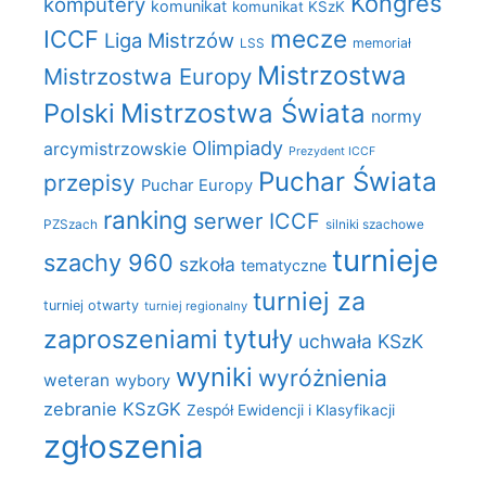
Kongres
komputery
komunikat
komunikat KSzK
mecze
ICCF
Liga Mistrzów
LSS
memoriał
Mistrzostwa
Mistrzostwa Europy
Polski
Mistrzostwa Świata
normy
Olimpiady
arcymistrzowskie
Prezydent ICCF
Puchar Świata
przepisy
Puchar Europy
ranking
serwer ICCF
PZSzach
silniki szachowe
turnieje
szachy 960
szkoła
tematyczne
turniej za
turniej otwarty
turniej regionalny
zaproszeniami
tytuły
uchwała KSzK
wyniki
wyróżnienia
weteran
wybory
zebranie KSzGK
Zespół Ewidencji i Klasyfikacji
zgłoszenia