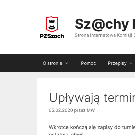
Przejdź
do
Sz@chy 
treści
Strona internetowa Komisj
O stronie
Pomoc
Przepisy
Upływają termi
05.02.2020
przez
MW
Wkrótce kończą się zapisy do turni
ostatniej chwili.