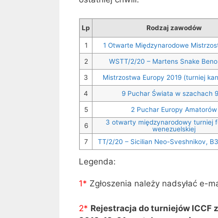
Lp
Rodzaj zawodów
1
1 Otwarte Międzynarodowe Mistrzost
2
WSTT/2/20 – Martens Snake Beno
3
Mistrzostwa Europy 2019 (turniej ka
4
9 Puchar Świata w szachach 
5
2 Puchar Europy Amatorów
3 otwarty międzynarodowy turniej f
6
wenezuelskiej
7
TT/2/20 – Sicilian Neo-Sveshnikov, B
Legenda:
1*
Zgłoszenia należy nadsyłać e-m
2*
Rejestracja do turniejów ICCF 