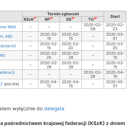
Termin zgłoszeń
Start
1*
2*
3*
4*
KSzK
NF
DE
TO
2020-02-
2020-02-
wa Walii
–
–
–
08
23
2020-02-
2020-02-
2020-03-
ni, A60
–
–
10
15
01
2020-02-
2020-02-
2020-03-
ndydacki)
–
–
15
20
20
2020-02-
2020-02-
2020-03-
960
–
–
25
29
15
2020-02-
2020-02-
2020-03-
–
–
28
28
15
ederacji
2020-03-
2020-04-
–
–
–
28
15
2020-04-
2020-04-
2020-05-
32
(poczta)
–
–
12
15
01
ailem wyłącznie do
delegata
za pośrednictwem krajowej federacji (KSzK) z dniem