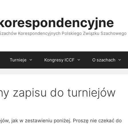
korespondencyjne
i Szachów Korespondencyjnych Polskiego Związku Szachowego
Turnieje
Kongresy ICCF
O szachach
ny zapisu do turniejów
ejów, jak w zestawieniu poniżej. Proszę nie czekać do