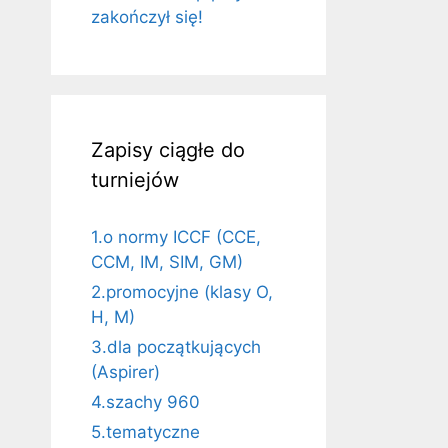
zakończył się!
Zapisy ciągłe do
turniejów
1.o normy ICCF (CCE,
CCM, IM, SIM, GM)
2.promocyjne (klasy O,
H, M)
3.dla początkujących
(Aspirer)
4.szachy 960
5.tematyczne