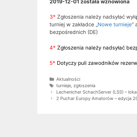
2019-12-01 została wznowiona
3
*
Zgłoszenia należy nadsyłać wył
turniej w zakładce „
Nowe turnieje
” 
bezpośrednich (DE)
4
*
Zgłoszenia należy nadsyłać bez
5
*
Dotyczy puli zawodników rezer
Kategorie
Aktualności
Tagi
turnieje
,
zgłoszenia
Lechenicher SchachServer (LSS) – loka
2 Puchar Europy Amatorów – edycja 2