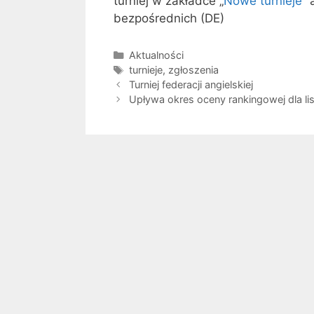
turniej w zakładce „
Nowe turnieje
” 
bezpośrednich (DE)
Kategorie
Aktualności
Tagi
turnieje
,
zgłoszenia
Turniej federacji angielskiej
Upływa okres oceny rankingowej dla li