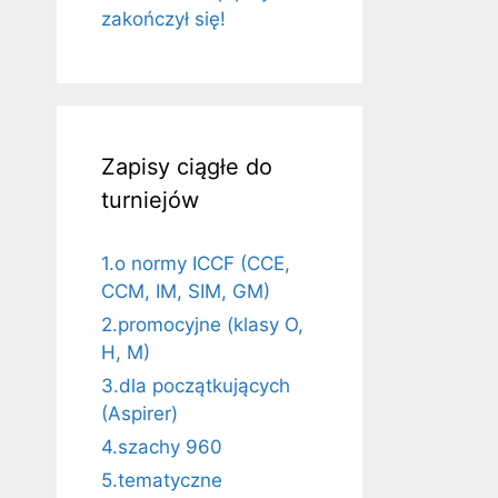
zakończył się!
Zapisy ciągłe do
turniejów
1.o normy ICCF (CCE,
CCM, IM, SIM, GM)
2.promocyjne (klasy O,
H, M)
3.dla początkujących
(Aspirer)
4.szachy 960
5.tematyczne