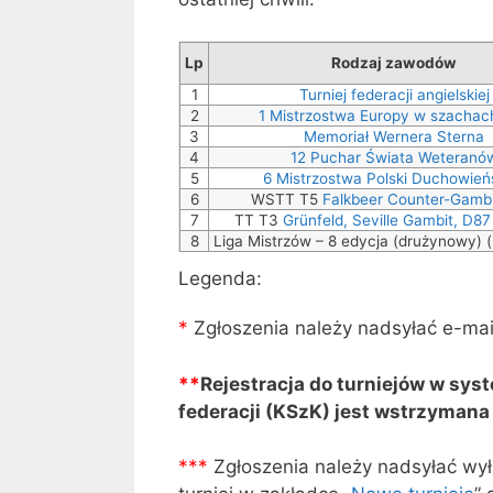
Lp
Rodzaj zawodów
1
Turniej federacji angielskiej
2
1 Mistrzostwa Europy w szachac
3
Memoriał Wernera Sterna
4
12 Puchar Świata Weteranó
5
6 Mistrzostwa Polski Duchowie
6
WSTT T5
Falkbeer Counter-Gambi
7
TT T3
Grünfeld, Seville Gambit, D87
8
Liga Mistrzów – 8 edycja (drużynowy) 
Legenda:
*
Zgłoszenia należy nadsyłać e-mai
**
Rejestracja do turniejów w sys
federacji (KSzK) jest wstrzymana
**
*
Zgłoszenia należy nadsyłać wył