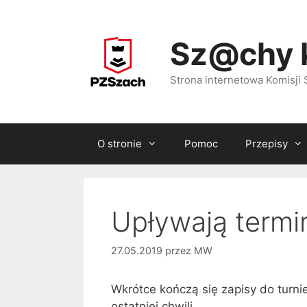
Przejdź
do
Sz@chy 
treści
Strona internetowa Komisj
O stronie
Pomoc
Przepisy
Upływają termi
27.05.2019
przez
MW
Wkrótce kończą się zapisy do turni
ostatniej chwili.