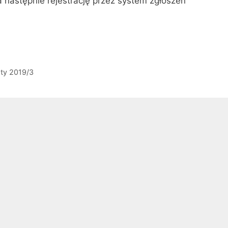
a następnie rejestrację przez system zgłoszeń
sty 2019/3