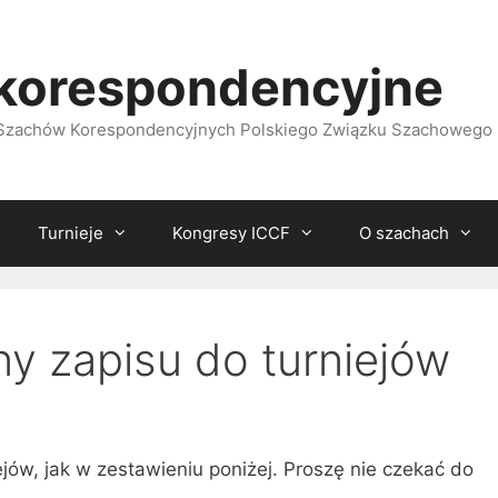
korespondencyjne
i Szachów Korespondencyjnych Polskiego Związku Szachowego
Turnieje
Kongresy ICCF
O szachach
ny zapisu do turniejów
ejów, jak w zestawieniu poniżej. Proszę nie czekać do