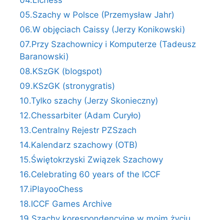
04.Lichess
05.Szachy w Polsce (Przemysław Jahr)
06.W objęciach Caissy (Jerzy Konikowski)
07.Przy Szachownicy i Komputerze (Tadeusz
Baranowski)
08.KSzGK (blogspot)
09.KSzGK (stronygratis)
10.Tylko szachy (Jerzy Skonieczny)
12.Chessarbiter (Adam Curyło)
13.Centralny Rejestr PZSzach
14.Kalendarz szachowy (OTB)
15.Świętokrzyski Związek Szachowy
16.Celebrating 60 years of the ICCF
17.iPlayooChess
18.ICCF Games Archive
19.Szachy korespondencyjne w moim życiu