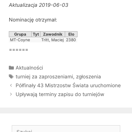
Aktualizacja 2019-06-03
Nominację otrzymał:
Grupa
Tyt
Zawodnik
Elo
MT-Coyne
Tritt, Maciej
2380
======
Kategorie
Aktualności
Tagi
turniej za zaproszeniami
,
zgłoszenia
Półfinały 43 Mistrzostw Świata uruchomione
Upływają terminy zapisu do turniejów
Szukaj: