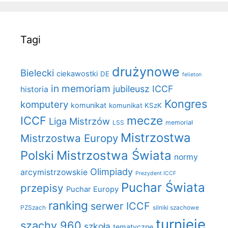
Tagi
drużynowe
Bielecki
ciekawostki
DE
felieton
in memoriam
jubileusz ICCF
historia
Kongres
komputery
komunikat
komunikat KSzK
mecze
ICCF
Liga Mistrzów
LSS
memoriał
Mistrzostwa
Mistrzostwa Europy
Polski
Mistrzostwa Świata
normy
Olimpiady
arcymistrzowskie
Prezydent ICCF
Puchar Świata
przepisy
Puchar Europy
ranking
serwer ICCF
PZSzach
silniki szachowe
turnieje
szachy 960
szkoła
tematyczne