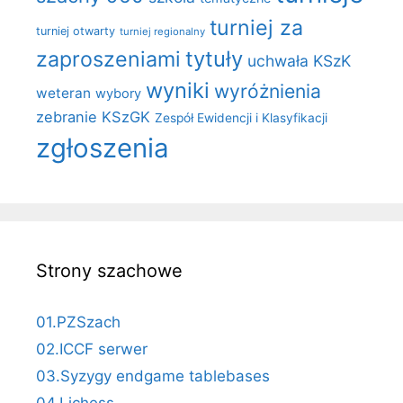
turniej za
turniej otwarty
turniej regionalny
zaproszeniami
tytuły
uchwała KSzK
wyniki
wyróżnienia
weteran
wybory
zebranie KSzGK
Zespół Ewidencji i Klasyfikacji
zgłoszenia
Strony szachowe
01.PZSzach
02.ICCF serwer
03.Syzygy endgame tablebases