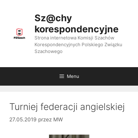
Przejdź
do
Sz@chy
treści
korespondencyjne
Strona internetowa Komisji Szachów
Korespondencyjnych Polskiego Związku
Szachowego
Menu
Turniej federacji angielskiej
27.05.2019
przez
MW