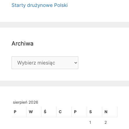
Starty drużynowe Polski
Archiwa
Archiwa
sierpień 2026
P
W
Ś
C
P
S
N
1
2