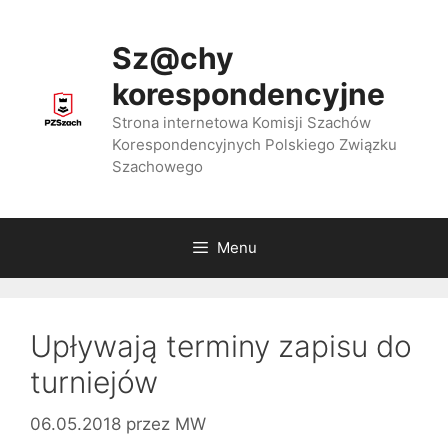
Przejdź
do
Sz@chy
treści
korespondencyjne
Strona internetowa Komisji Szachów
Korespondencyjnych Polskiego Związku
Szachowego
Menu
Upływają terminy zapisu do
turniejów
06.05.2018
przez
MW