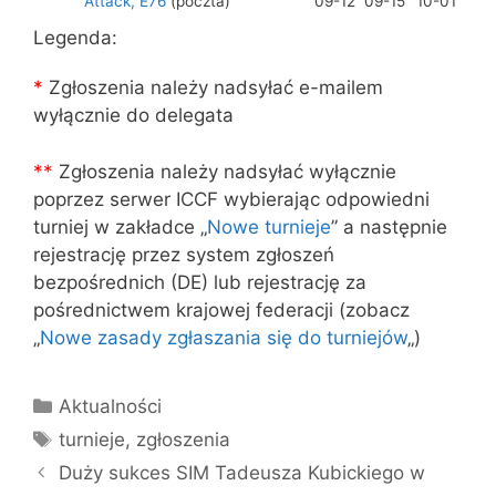
Attack, E76
(poczta)
09-12
09-15
10-01
Legenda:
*
Zgłoszenia należy nadsyłać e-mailem
wyłącznie do delegata
*
*
Zgłoszenia należy nadsyłać wyłącznie
poprzez serwer ICCF wybierając odpowiedni
turniej w zakładce „
Nowe turnieje
” a następnie
rejestrację przez system zgłoszeń
bezpośrednich (DE) lub rejestrację za
pośrednictwem krajowej federacji (zobacz
„
Nowe zasady zgłaszania się do turniejów
„)
Kategorie
Aktualności
Tagi
turnieje
,
zgłoszenia
Duży sukces SIM Tadeusza Kubickiego w