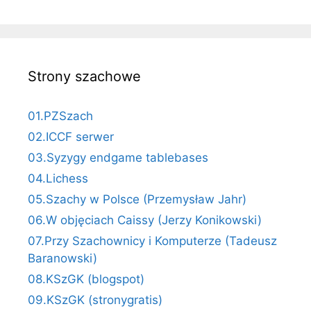
Strony szachowe
01.PZSzach
02.ICCF serwer
03.Syzygy endgame tablebases
04.Lichess
05.Szachy w Polsce (Przemysław Jahr)
06.W objęciach Caissy (Jerzy Konikowski)
07.Przy Szachownicy i Komputerze (Tadeusz
Baranowski)
08.KSzGK (blogspot)
09.KSzGK (stronygratis)