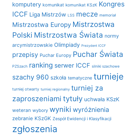
Kongres
komputery
komunikat
komunikat KSzK
mecze
ICCF
Liga Mistrzów
LSS
memoriał
Mistrzostwa
Mistrzostwa Europy
Polski
Mistrzostwa Świata
normy
Olimpiady
arcymistrzowskie
Prezydent ICCF
Puchar Świata
przepisy
Puchar Europy
ranking
serwer ICCF
PZSzach
silniki szachowe
turnieje
szachy 960
szkoła
tematyczne
turniej za
turniej otwarty
turniej regionalny
zaproszeniami
tytuły
uchwała KSzK
wyniki
wyróżnienia
weteran
wybory
zebranie KSzGK
Zespół Ewidencji i Klasyfikacji
zgłoszenia