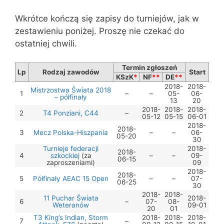
Wkrótce kończą się zapisy do turniejów, jak w
zestawieniu poniżej. Proszę nie czekać do
ostatniej chwili.
Termin zgłoszeń
Lp
Rodzaj zawodów
Start
KSzK
*
NF
**
DE
**
2018-
2018-
Mistrzostwa Świata 2018
1
–
–
05-
06-
– półfinały
13
20
2018-
2018-
2018-
2
T4 Ponziani, C44
–
05-12
05-15
06-01
2018-
2018-
3
Mecz Polska-Hiszpania
–
–
06-
05-20
30
Turnieje federacji
2018-
2018-
4
szkockiej
(za
–
–
09-
06-15
zaproszeniami)
09
2018-
2018-
5
Półfinały AEAC 15 Open
–
–
07-
06-25
30
2018-
2018-
11 Puchar Świata
2018-
6
–
07-
08-
Weteranów
09-01
20
01
T3 King’s Indian, Storm
2018-
2018-
2018-
7
–