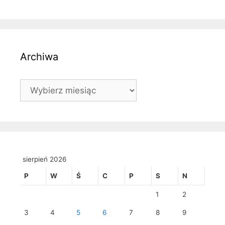
Archiwa
Archiwa
sierpień 2026
P
W
Ś
C
P
S
N
1
2
3
4
5
6
7
8
9