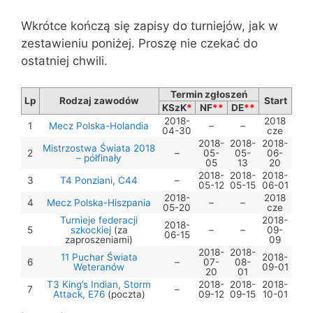
Wkrótce kończą się zapisy do turniejów, jak w
zestawieniu poniżej. Proszę nie czekać do
ostatniej chwili.
Termin zgłoszeń
Lp
Rodzaj zawodów
Start
KSzK
*
NF
**
DE
**
2018-
2018
1
Mecz Polska-Holandia
–
–
04-30
cze
2018-
2018-
2018-
Mistrzostwa Świata 2018
2
–
05-
05-
06-
– półfinały
05
13
20
2018-
2018-
2018-
3
T4 Ponziani, C44
–
05-12
05-15
06-01
2018-
2018
4
Mecz Polska-Hiszpania
–
–
05-20
cze
Turnieje federacji
2018-
2018-
5
szkockiej
(za
–
–
09-
06-15
zaproszeniami)
09
2018-
2018-
11 Puchar Świata
2018-
6
–
07-
08-
Weteranów
09-01
20
01
T3 King’s Indian, Storm
2018-
2018-
2018-
7
–
Attack, E76
(poczta)
09-12
09-15
10-01