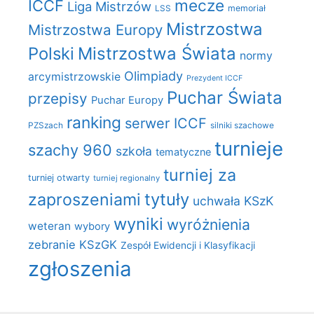
mecze
ICCF
Liga Mistrzów
LSS
memoriał
Mistrzostwa
Mistrzostwa Europy
Polski
Mistrzostwa Świata
normy
Olimpiady
arcymistrzowskie
Prezydent ICCF
Puchar Świata
przepisy
Puchar Europy
ranking
serwer ICCF
PZSzach
silniki szachowe
turnieje
szachy 960
szkoła
tematyczne
turniej za
turniej otwarty
turniej regionalny
zaproszeniami
tytuły
uchwała KSzK
wyniki
wyróżnienia
weteran
wybory
zebranie KSzGK
Zespół Ewidencji i Klasyfikacji
zgłoszenia