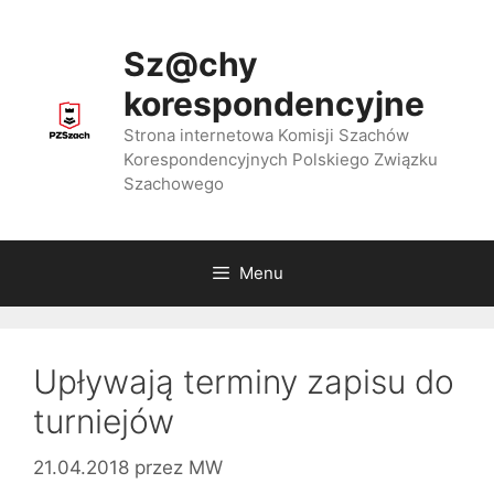
Przejdź
do
Sz@chy
treści
korespondencyjne
Strona internetowa Komisji Szachów
Korespondencyjnych Polskiego Związku
Szachowego
Menu
Upływają terminy zapisu do
turniejów
21.04.2018
przez
MW