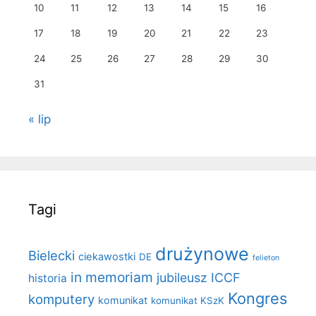
10
11
12
13
14
15
16
17
18
19
20
21
22
23
24
25
26
27
28
29
30
31
« lip
Tagi
drużynowe
Bielecki
ciekawostki
DE
felieton
in memoriam
jubileusz ICCF
historia
Kongres
komputery
komunikat
komunikat KSzK