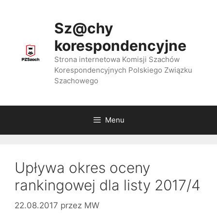
Przejdź
do
Sz@chy
treści
korespondencyjne
Strona internetowa Komisji Szachów
Korespondencyjnych Polskiego Związku
Szachowego
Menu
Upływa okres oceny
rankingowej dla listy 2017/4
22.08.2017
przez
MW