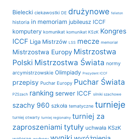
drużynowe
Bielecki
ciekawostki
DE
felieton
in memoriam
jubileusz ICCF
historia
Kongres
komputery
komunikat
komunikat KSzK
mecze
ICCF
Liga Mistrzów
LSS
memoriał
Mistrzostwa
Mistrzostwa Europy
Polski
Mistrzostwa Świata
normy
Olimpiady
arcymistrzowskie
Prezydent ICCF
Puchar Świata
przepisy
Puchar Europy
ranking
serwer ICCF
PZSzach
silniki szachowe
turnieje
szachy 960
szkoła
tematyczne
turniej za
turniej otwarty
turniej regionalny
zaproszeniami
tytuły
uchwała KSzK
wyniki
wyróżnienia
weteran