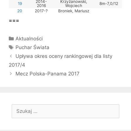
2014-
Krzyżanowski,
19
8m-7,0/12
2016
Wojciech
20
2017-?
Broniek, Mariusz
===
Kategorie
Aktualności
Tagi
Puchar Świata
Upływa okres oceny rankingowej dla listy
2017/4
Mecz Polska-Panama 2017
Szukaj: