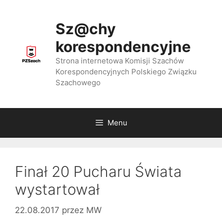
Przejdź
do
Sz@chy
treści
korespondencyjne
Strona internetowa Komisji Szachów
Korespondencyjnych Polskiego Związku
Szachowego
Menu
Finał 20 Pucharu Świata
wystartował
22.08.2017
przez
MW