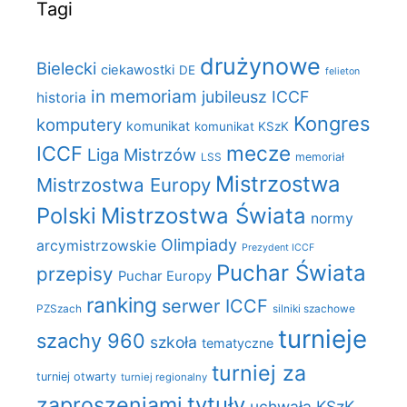
Tagi
drużynowe
Bielecki
ciekawostki
DE
felieton
in memoriam
jubileusz ICCF
historia
Kongres
komputery
komunikat
komunikat KSzK
mecze
ICCF
Liga Mistrzów
LSS
memoriał
Mistrzostwa
Mistrzostwa Europy
Polski
Mistrzostwa Świata
normy
Olimpiady
arcymistrzowskie
Prezydent ICCF
Puchar Świata
przepisy
Puchar Europy
ranking
serwer ICCF
PZSzach
silniki szachowe
turnieje
szachy 960
szkoła
tematyczne
turniej za
turniej otwarty
turniej regionalny
zaproszeniami
tytuły
uchwała KSzK