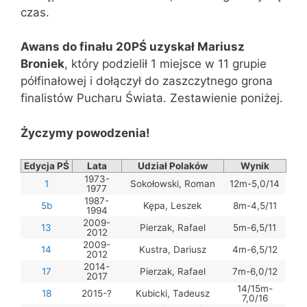
czas.
Awans do finału 20PŚ uzyskał Mariusz
Broniek
, który podzielił 1 miejsce w 11 grupie
półfinałowej i dołączył do zaszczytnego grona
finalistów Pucharu Świata. Zestawienie poniżej.
Życzymy powodzenia!
Edycja PŚ
Lata
Udział Polaków
Wynik
1973-
1
Sokołowski, Roman
12m-5,0/14
1977
1987-
5b
Kępa, Leszek
8m-4,5/11
1994
2009-
13
Pierzak, Rafael
5m-6,5/11
2012
2009-
14
Kustra, Dariusz
4m-6,5/12
2012
2014-
17
Pierzak, Rafael
7m-6,0/12
2017
14/15m-
18
2015-?
Kubicki, Tadeusz
7,0/16