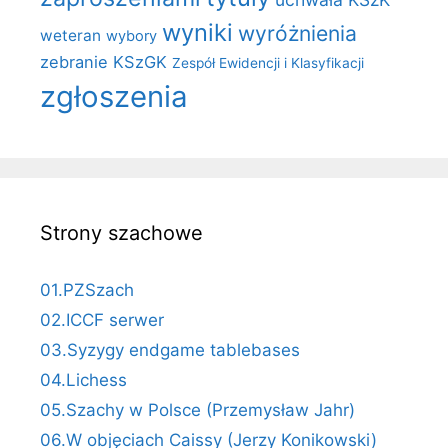
wyniki
wyróżnienia
weteran
wybory
zebranie KSzGK
Zespół Ewidencji i Klasyfikacji
zgłoszenia
Strony szachowe
01.PZSzach
02.ICCF serwer
03.Syzygy endgame tablebases
04.Lichess
05.Szachy w Polsce (Przemysław Jahr)
06.W objęciach Caissy (Jerzy Konikowski)