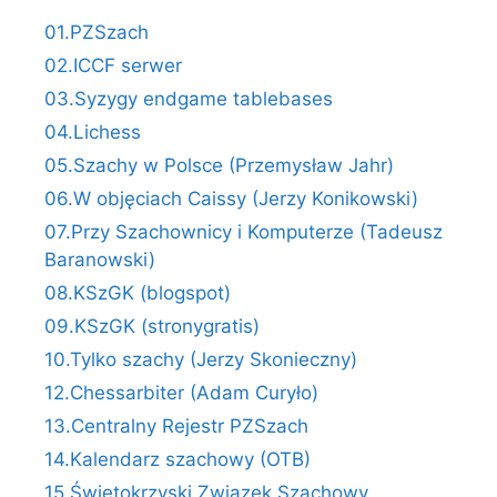
01.PZSzach
02.ICCF serwer
03.Syzygy endgame tablebases
04.Lichess
05.Szachy w Polsce (Przemysław Jahr)
06.W objęciach Caissy (Jerzy Konikowski)
07.Przy Szachownicy i Komputerze (Tadeusz
Baranowski)
08.KSzGK (blogspot)
09.KSzGK (stronygratis)
10.Tylko szachy (Jerzy Skonieczny)
12.Chessarbiter (Adam Curyło)
13.Centralny Rejestr PZSzach
14.Kalendarz szachowy (OTB)
15.Świętokrzyski Związek Szachowy