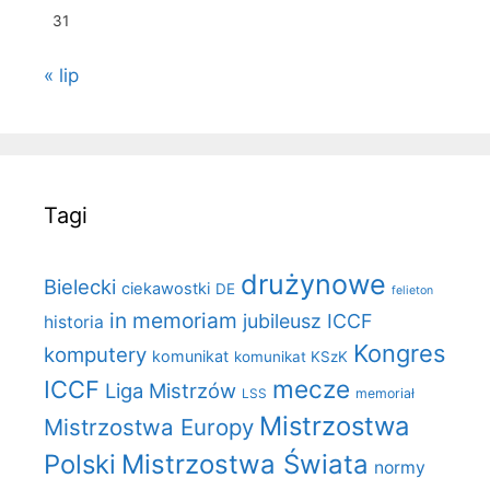
31
« lip
Tagi
drużynowe
Bielecki
ciekawostki
DE
felieton
in memoriam
jubileusz ICCF
historia
Kongres
komputery
komunikat
komunikat KSzK
mecze
ICCF
Liga Mistrzów
LSS
memoriał
Mistrzostwa
Mistrzostwa Europy
Polski
Mistrzostwa Świata
normy