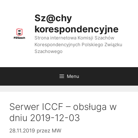
Przejdź
do
Sz@chy
treści
korespondencyjne
Strona internetowa Komisji Szachów
Korespondencyjnych Polskiego Związku
Szachowego
Menu
Serwer ICCF – obsługa w
dniu 2019-12-03
28.11.2019
przez
MW