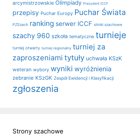
Olimpiady
arcymistrzowskie
Prezydent ICCF
Puchar Świata
przepisy
Puchar Europy
ranking
serwer ICCF
PZSzach
silniki szachowe
turnieje
szachy 960
szkoła
tematyczne
turniej za
turniej otwarty
turniej regionalny
zaproszeniami
tytuły
uchwała KSzK
wyniki
wyróżnienia
weteran
wybory
zebranie KSzGK
Zespół Ewidencji i Klasyfikacji
zgłoszenia
Strony szachowe