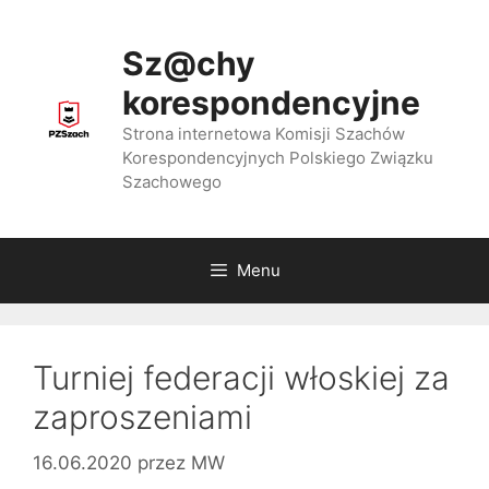
Przejdź
do
Sz@chy
treści
korespondencyjne
Strona internetowa Komisji Szachów
Korespondencyjnych Polskiego Związku
Szachowego
Menu
Turniej federacji włoskiej za
zaproszeniami
16.06.2020
przez
MW