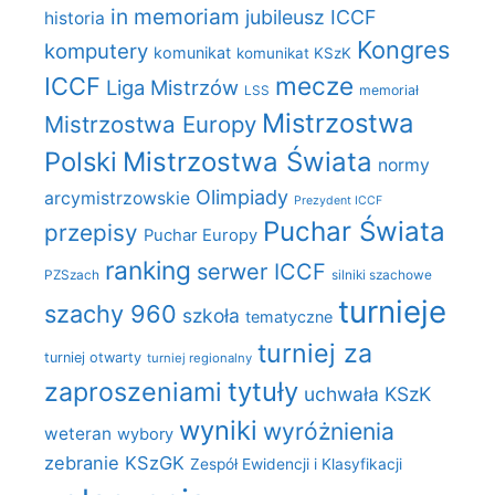
in memoriam
jubileusz ICCF
historia
Kongres
komputery
komunikat
komunikat KSzK
mecze
ICCF
Liga Mistrzów
LSS
memoriał
Mistrzostwa
Mistrzostwa Europy
Polski
Mistrzostwa Świata
normy
Olimpiady
arcymistrzowskie
Prezydent ICCF
Puchar Świata
przepisy
Puchar Europy
ranking
serwer ICCF
PZSzach
silniki szachowe
turnieje
szachy 960
szkoła
tematyczne
turniej za
turniej otwarty
turniej regionalny
zaproszeniami
tytuły
uchwała KSzK
wyniki
wyróżnienia
weteran
wybory
zebranie KSzGK
Zespół Ewidencji i Klasyfikacji