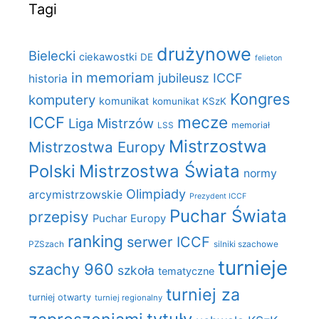
Tagi
drużynowe
Bielecki
ciekawostki
DE
felieton
in memoriam
jubileusz ICCF
historia
Kongres
komputery
komunikat
komunikat KSzK
mecze
ICCF
Liga Mistrzów
LSS
memoriał
Mistrzostwa
Mistrzostwa Europy
Polski
Mistrzostwa Świata
normy
Olimpiady
arcymistrzowskie
Prezydent ICCF
Puchar Świata
przepisy
Puchar Europy
ranking
serwer ICCF
PZSzach
silniki szachowe
turnieje
szachy 960
szkoła
tematyczne
turniej za
turniej otwarty
turniej regionalny