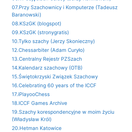
07.Przy Szachownicy i Komputerze (Tadeusz
Baranowski)
08.KSzGK (blogspot)
09.KSzGK (stronygratis)
10.Tylko szachy (Jerzy Skonieczny)
12.Chessarbiter (Adam Curyło)
13.Centralny Rejestr PZSzach
14.Kalendarz szachowy (OTB)
15.Świętokrzyski Związek Szachowy
16.Celebrating 60 years of the ICCF
17.iPlayooChess
18.ICCF Games Archive
19.Szachy korespondencyjne w moim życiu
(Władysław Król)
20.Hetman Katowice