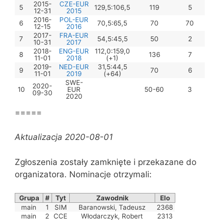
2015-
CZE-EUR
5
129,5:106,5
119
5
12-31
2015
2016-
POL-EUR
6
70,5:65,5
70
70
12-15
2016
2017-
FRA-EUR
7
54,5:45,5
50
2
10-31
2017
2018-
ENG-EUR
112,0:159,0
8
136
7
11-01
2018
(+1)
2019-
NED-EUR
31,5:44,5
9
70
6
11-01
2019
(+64)
SWE-
2020-
10
EUR
50-60
3
09-30
2020
=====
Aktualizacja 2020-08-01
Zgłoszenia zostały zamknięte i przekazane do
organizatora. Nominacje otrzymali:
Grupa
#
Tyt
Zawodnik
Elo
main
1
SIM
Baranowski, Tadeusz
2368
main
2
CCE
Włodarczyk, Robert
2313