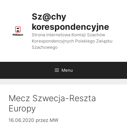
Przejdź
do
Sz@chy
treści
korespondencyjne
Strona internetowa Komisji Szachów
Korespondencyjnych Polskiego Związku
Szachowego
Menu
Mecz Szwecja-Reszta
Europy
16.06.2020
przez
MW