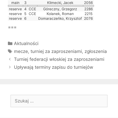
main
3
Klimecki, Jacek
2056
reserve
4
CCE
Góreczny, Grzegorz
2286
reserve
5
CCE
Kolanek, Roman
2215
reserve
6
Domaraczeńko, Krzysztof
2076
===
Kategorie
Aktualności
Tagi
mecze
,
turniej za zaproszeniami
,
zgłoszenia
Turniej federacji włoskiej za zaproszeniami
Upływają terminy zapisu do turniejów
Szukaj: