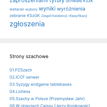
zaproszeniami
tytuły
uchwała KSzK
wyniki
wyróżnienia
weteran
wybory
zebranie KSzGK
Zespół Ewidencji i Klasyfikacji
zgłoszenia
Strony szachowe
01.PZSzach
02.ICCF serwer
03.Syzygy endgame tablebases
04.Lichess
05.Szachy w Polsce (Przemysław Jahr)
06.W objęciach Caissy (Jerzy Konikowski)