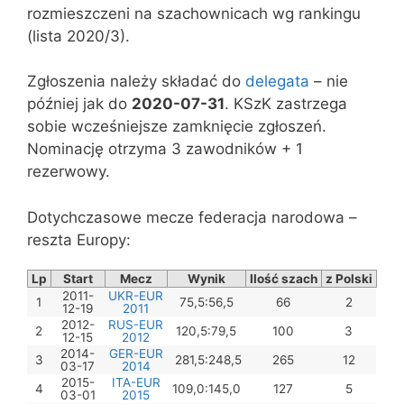
rozmieszczeni na szachownicach wg rankingu
(lista 2020/3).
Zgłoszenia należy składać do
delegata
– nie
później jak do
2020-07-31
. KSzK zastrzega
sobie wcześniejsze zamknięcie zgłoszeń.
Nominację otrzyma 3 zawodników + 1
rezerwowy.
Dotychczasowe mecze federacja narodowa –
reszta Europy:
Lp
Start
Mecz
Wynik
Ilość szach
z Polski
2011-
UKR-EUR
1
75,5:56,5
66
2
12-19
2011
2012-
RUS-EUR
2
120,5:79,5
100
3
12-15
2012
2014-
GER-EUR
3
281,5:248,5
265
12
03-17
2014
2015-
ITA-EUR
4
109,0:145,0
127
5
03-01
2015