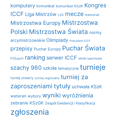
Kongres
komputery
komunikat
komunikat KSzK
mecze
ICCF
Liga Mistrzów
LSS
memoriał
Mistrzostwa
Mistrzostwa Europy
Polski
Mistrzostwa Świata
normy
Olimpiady
arcymistrzowskie
Prezydent ICCF
Puchar Świata
przepisy
Puchar Europy
ranking
serwer ICCF
PZSzach
silniki szachowe
turnieje
szachy 960
szkoła
tematyczne
turniej za
turniej otwarty
turniej regionalny
zaproszeniami
tytuły
uchwała KSzK
wyniki
wyróżnienia
weteran
wybory
zebranie KSzGK
Zespół Ewidencji i Klasyfikacji
zgłoszenia