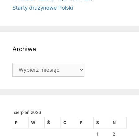
Starty drużynowe Polski
Archiwa
Archiwa
sierpień 2026
P
W
Ś
C
P
S
N
1
2