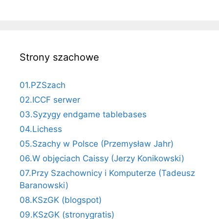
Strony szachowe
01.PZSzach
02.ICCF serwer
03.Syzygy endgame tablebases
04.Lichess
05.Szachy w Polsce (Przemysław Jahr)
06.W objęciach Caissy (Jerzy Konikowski)
07.Przy Szachownicy i Komputerze (Tadeusz
Baranowski)
08.KSzGK (blogspot)
09.KSzGK (stronygratis)