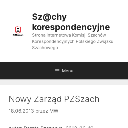
Przejdź
do
Sz@chy
treści
korespondencyjne
Strona internetowa Komisji Szachów
Korespondencyjnych Polskiego Związku
Szachowego
Menu
Nowy Zarząd PZSzach
18.06.2013
przez
MW