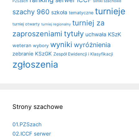
PZSzach
silniki szachowe
turnieje
szachy 960
szkoła
tematyczne
turniej za
turniej otwarty
turniej regionalny
zaproszeniami
tytuły
uchwała KSzK
wyniki
wyróżnienia
weteran
wybory
zebranie KSzGK
Zespół Ewidencji i Klasyfikacji
zgłoszenia
Strony szachowe
01.PZSzach
02.ICCF serwer