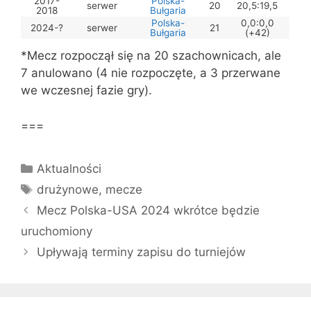
2017-
Polska-
serwer
20
20,5:19,5
2018
Bułgaria
Polska-
0,0:0,0
2024-?
serwer
21
Bułgaria
(+42)
*Mecz rozpoczął się na 20 szachownicach, ale
7 anulowano (4 nie rozpoczęte, a 3 przerwane
we wczesnej fazie gry).
===
Kategorie
Aktualności
Tagi
drużynowe
,
mecze
Mecz Polska-USA 2024 wkrótce będzie
uruchomiony
Upływają terminy zapisu do turniejów