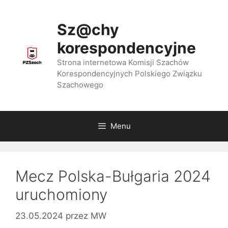
Przejdź
do
Sz@chy
treści
korespondencyjne
Strona internetowa Komisji Szachów
Korespondencyjnych Polskiego Związku
Szachowego
Menu
Mecz Polska-Bułgaria 2024
uruchomiony
23.05.2024
przez
MW