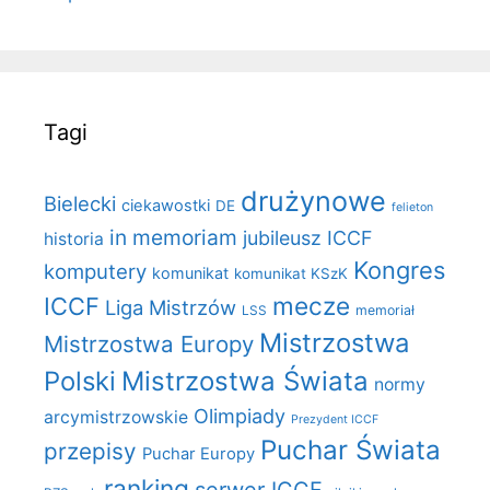
Tagi
drużynowe
Bielecki
ciekawostki
DE
felieton
in memoriam
jubileusz ICCF
historia
Kongres
komputery
komunikat
komunikat KSzK
mecze
ICCF
Liga Mistrzów
LSS
memoriał
Mistrzostwa
Mistrzostwa Europy
Polski
Mistrzostwa Świata
normy
Olimpiady
arcymistrzowskie
Prezydent ICCF
Puchar Świata
przepisy
Puchar Europy
ranking
serwer ICCF