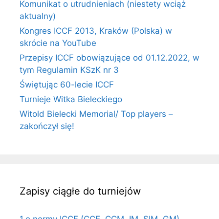
Komunikat o utrudnieniach (niestety wciąż
aktualny)
Kongres ICCF 2013, Kraków (Polska) w
skrócie na YouTube
Przepisy ICCF obowiązujące od 01.12.2022, w
tym Regulamin KSzK nr 3
Świętując 60-lecie ICCF
Turnieje Witka Bieleckiego
Witold Bielecki Memorial/ Top players –
zakończył się!
Zapisy ciągłe do turniejów
1.o normy ICCF (CCE, CCM, IM, SIM, GM)