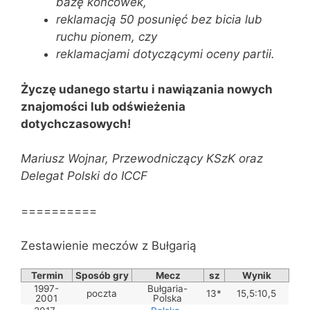
bazę końcówek,
reklamacją 50 posunięć bez bicia lub
ruchu pionem, czy
reklamacjami dotyczącymi oceny partii.
Życzę udanego startu i nawiązania nowych
znajomości lub odświeżenia
dotychczasowych!
Mariusz Wojnar, Przewodniczący KSzK oraz
Delegat Polski do ICCF
==========
Zestawienie meczów z Bułgarią
Termin
Sposób gry
Mecz
sz
Wynik
1997-
Bułgaria-
poczta
13*
15,5:10,5
2001
Polska