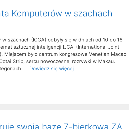
ata Komputerów w szachach
 w szachach (ICGA) odbyły się w dniach od 10 do 16
emat sztucznej inteligencji IJCAI (International Joint
nce). Miejscem było centrum kongresowe Venetian Macao
 Cotai Strip, sercu nowoczesnej rozrywki w Makau.
tegoriach: …
Dowiedz się więcej
ruje swoją bazę 7-bierkową ZA