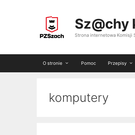
Przejdź
do
Sz@chy 
treści
Strona internetowa Komisj
O stronie
Pomoc
Przepisy
komputery