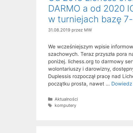
DARMO a od 2020 I
w turniejach bazę 
31.08.2019
przez
MW
We wcześniejszym wpisie informo
szachowych. Teraz przyszła pora n
poniżej. lichess.org to darmowy se
wolontariuszy i darowizny, dostępn
Duplessis rozpoczął pracę nad Lich
początku prosta, nawet …
Dowiedz 
Kategorie
Aktualności
Tagi
komputery