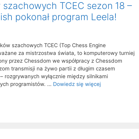
ów szachowych TCEC sezon 18 –
fish pokonał program Leela!
ników szachowych TCEC (Top Chess Engine
ważane za mistrzostwa świata, to komputerowy turniej
ony przez Chessdom we współpracy z Chessdom
zom transmisji na żywo partii z długim czasem
 – rozgrywanych wyłącznie między silnikami
nych programistów. …
Dowiedz się więcej