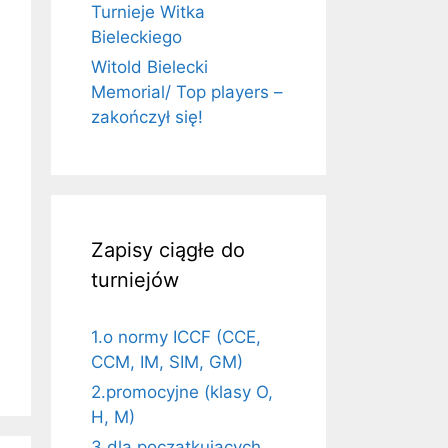
Turnieje Witka
Bieleckiego
Witold Bielecki
Memorial/ Top players –
zakończył się!
Zapisy ciągłe do
turniejów
1.o normy ICCF (CCE,
CCM, IM, SIM, GM)
2.promocyjne (klasy O,
H, M)
3.dla początkujących