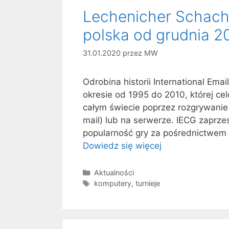
Lechenicher SchachS
polska od grudnia 2
31.01.2020
przez
MW
Odrobina historii International Ema
okresie od 1995 do 2010, której 
całym świecie poprzez rozgrywanie 
mail) lub na serwerze. IECG zaprzes
popularność gry za pośrednictwem p
Dowiedz się więcej
Kategorie
Aktualności
Tagi
komputery
,
turnieje