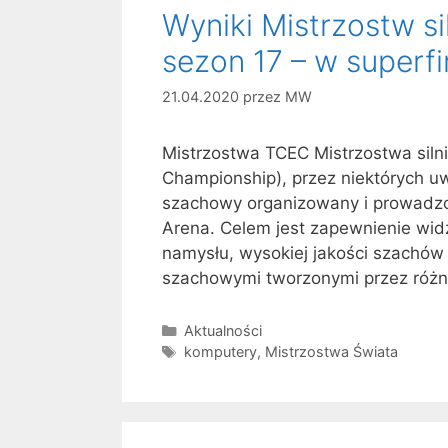
Wyniki Mistrzostw 
sezon 17 – w superfi
21.04.2020
przez
MW
Mistrzostwa TCEC Mistrzostwa sil
Championship), przez niektórych u
szachowy organizowany i prowadz
Arena. Celem jest zapewnienie wid
namysłu, wysokiej jakości szachów
szachowymi tworzonymi przez róż
Kategorie
Aktualności
Tagi
komputery
,
Mistrzostwa Świata