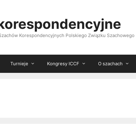
korespondencyjne
i Szachów Korespondencyjnych Polskiego Związku Szachowego
Turnieje
Kongresy ICCF
O szachach