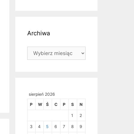
Archiwa
Archiwa
sierpień 2026
P
W
Ś
C
P
S
N
1
2
3
4
5
6
7
8
9