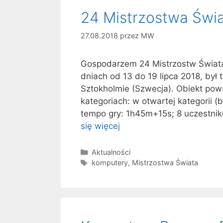
24 Mistrzostwa Świ
27.08.2018
przez
MW
Gospodarzem 24 Mistrzostw Świata
dniach od 13 do 19 lipca 2018, był
Sztokholmie (Szwecja). Obiekt pow
kategoriach: w otwartej kategorii (
tempo gry: 1h45m+15s; 8 uczestnikó
się więcej
Kategorie
Aktualności
Tagi
komputery
,
Mistrzostwa Świata