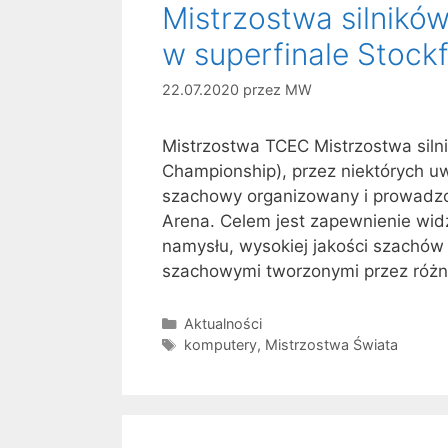
Mistrzostwa silnik
w superfinale Stock
22.07.2020
przez
MW
Mistrzostwa TCEC Mistrzostwa sil
Championship), przez niektórych u
szachowy organizowany i prowadz
Arena. Celem jest zapewnienie wid
namysłu, wysokiej jakości szachów
szachowymi tworzonymi przez róż
Kategorie
Aktualności
Tagi
komputery
,
Mistrzostwa Świata