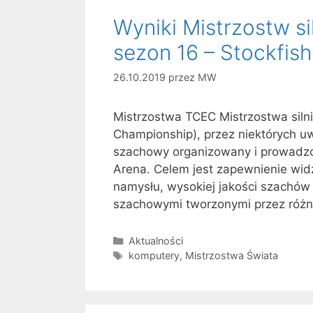
Wyniki Mistrzostw 
sezon 16 – Stockfis
26.10.2019
przez
MW
Mistrzostwa TCEC Mistrzostwa sil
Championship), przez niektórych u
szachowy organizowany i prowadz
Arena. Celem jest zapewnienie wid
namysłu, wysokiej jakości szachów
szachowymi tworzonymi przez róż
Kategorie
Aktualności
Tagi
komputery
,
Mistrzostwa Świata