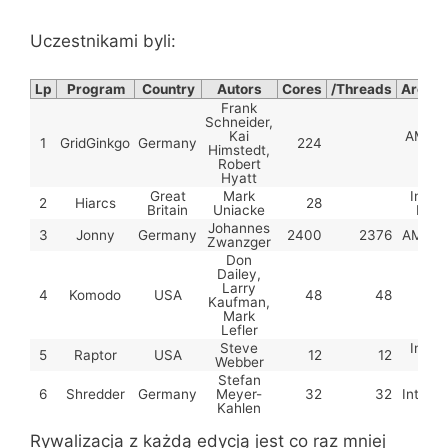
Uczestnikami byli:
Lp
Program
Country
Autors
Cores
/Threads
Archit
Frank
Schneider,
Kai
AMD + 
1
GridGinkgo
Germany
224
Himstedt,
mi
Robert
Hyatt
Great
Mark
Intel
2
Hiarcs
28
Britain
Uniacke
E5-2
Johannes
3
Jonny
Germany
2400
2376
AMD x
Zwanzger
Don
Dailey,
Larry
4
Komodo
USA
48
48
Intel
Kaufman,
Mark
Lefler
Steve
Intel
5
Raptor
USA
12
12
Webber
X56
Stefan
6
Shredder
Germany
Meyer-
32
32
Intel i
Kahlen
Rywalizacja z każdą edycją jest co raz mniej