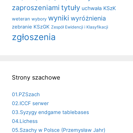
zaproszeniami
tytuły
uchwała KSzK
wyniki
wyróżnienia
weteran
wybory
zebranie KSzGK
Zespół Ewidencji i Klasyfikacji
zgłoszenia
Strony szachowe
01.PZSzach
02.ICCF serwer
03.Syzygy endgame tablebases
04.Lichess
05.Szachy w Polsce (Przemysław Jahr)