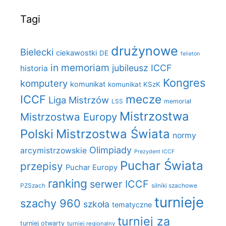
Tagi
drużynowe
Bielecki
ciekawostki
DE
felieton
in memoriam
jubileusz ICCF
historia
Kongres
komputery
komunikat
komunikat KSzK
mecze
ICCF
Liga Mistrzów
LSS
memoriał
Mistrzostwa
Mistrzostwa Europy
Polski
Mistrzostwa Świata
normy
Olimpiady
arcymistrzowskie
Prezydent ICCF
Puchar Świata
przepisy
Puchar Europy
ranking
serwer ICCF
PZSzach
silniki szachowe
turnieje
szachy 960
szkoła
tematyczne
turniej za
turniej otwarty
turniej regionalny