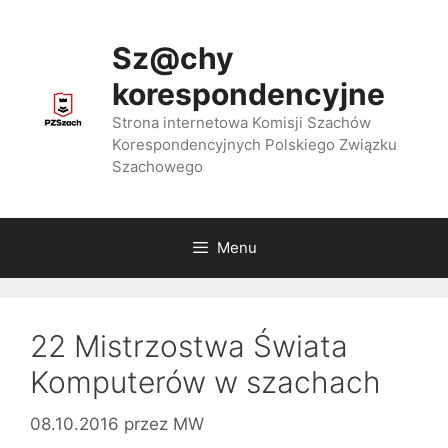
Przejdź
do
Sz@chy
treści
korespondencyjne
Strona internetowa Komisji Szachów
Korespondencyjnych Polskiego Związku
Szachowego
Menu
22 Mistrzostwa Świata
Komputerów w szachach
08.10.2016
przez
MW