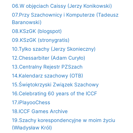
06.W objęciach Caissy (Jerzy Konikowski)
07.Przy Szachownicy i Komputerze (Tadeusz
Baranowski)
08.KSzGK (blogspot)
09.KSzGK (stronygratis)
10.Tylko szachy (Jerzy Skonieczny)
12.Chessarbiter (Adam Curyło)
13.Centralny Rejestr PZSzach
14.Kalendarz szachowy (OTB)
15.Świętokrzyski Związek Szachowy
16.Celebrating 60 years of the ICCF
17.iPlayooChess
18.ICCF Games Archive
19.Szachy korespondencyjne w moim życiu
(Władysław Król)