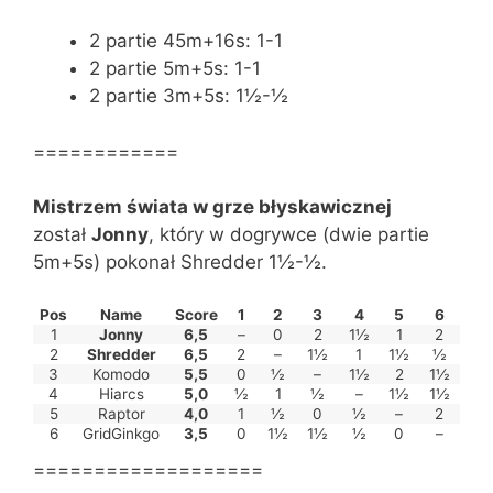
2 partie 45m+16s: 1-1
2 partie 5m+5s: 1-1
2 partie 3m+5s: 1½-½
============
Mistrzem świata w grze błyskawicznej
został
Jonny
, który w dogrywce (dwie partie
5m+5s) pokonał Shredder 1½-½.
Pos
Name
Score
1
2
3
4
5
6
1
Jonny
6,5
–
0
2
1½
1
2
2
Shredder
6,5
2
–
1½
1
1½
½
3
Komodo
5,5
0
½
–
1½
2
1½
4
Hiarcs
5,0
½
1
½
–
1½
1½
5
Raptor
4,0
1
½
0
½
–
2
6
GridGinkgo
3,5
0
1½
1½
½
0
–
===================