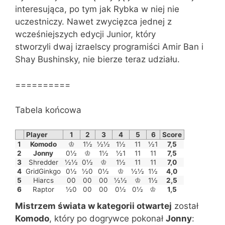
interesująca, po tym jak Rybka w niej nie
uczestniczy. Nawet zwycięzca jednej z
wcześniejszych edycji Junior, który
stworzyli dwaj izraelscy programiści Amir Ban i
Shay Bushinsky, nie bierze teraz udziału.
==========
Tabela końcowa
Player
1
2
3
4
5
6
Score
1
Komodo
♔
1½
½½
1½
11
½1
7,5
2
Jonny
0½
♔
1½
½1
11
11
7,5
3
Shredder
½½
0½
♔
1½
11
11
7,0
4
GridGinkgo
0½
½0
0½
♔
½½
1½
4,0
5
Hiarcs
00
00
00
½½
♔
1½
2,5
6
Raptor
½0
00
00
0½
0½
♔
1,5
Mistrzem świata w kategorii otwartej
został
Komodo
, który po dogrywce pokonał
Jonny
: