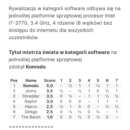
Rywalizacja w kategorii software odbywa się na
jednolitej platformie sprzętowej procesor Intel
i7-3770, 3.4 GHz, 4 rdzenie (8 wątków) bez
dostępu do internetu dla wszystkich
uczestników.
Tytuł mistrza świata w kategorii software
na
jednolitej platformie sprzętowej
zdobył
Komodo
.
Pos
Name
Score
1
2
3
4
5
6
7
1
Komodo
5,0
–
½
1
1
½
1
1
2
Jonny
3,5
½
–
½
1
0
½
1
3
Shredder
3,5
0
½
–
1
1
½
½
4
Raptor
3,0
0
0
0
–
1
1
1
5
Hiarcs
2,5
½
1
0
0
–
½
½
6
Ginkgo
2,5
0
½
½
0
½
–
1
7
The Baron
1,0
0
0
½
0
½
0
–
==============