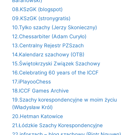
Baranowski)
08.KSzGK (blogspot)
09.KSzGK (stronygratis)
10.Tylko szachy (Jerzy Skonieczny)
12.Chessarbiter (Adam Curyło)
13.Centralny Rejestr PZSzach
14.Kalendarz szachowy (OTB)
15.Świętokrzyski Związek Szachowy
16.Celebrating 60 years of the ICCF
17.iPlayooChess
18.ICCF Games Archive
19.Szachy korespondencyjne w moim życiu
(Władysław Król)
20.Hetman Katowice
21.Łódzkie Szachy Korespondencyjne
22.infoszach – blog szachowy (Piotr Nguyen)