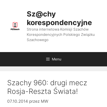
Przejdź
do
Sz@chy
treści
korespondencyjne
Strona internetowa Komisji Szachów
Korespondencyjnych Polskiego Związku
Szachowego
Menu
Szachy 960: drugi mecz
Rosja-Reszta Świata!
07.10.2014
przez
MW