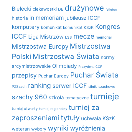
drużynowe
Bielecki
ciekawostki
DE
felieton
in memoriam
jubileusz ICCF
historia
Kongres
komputery
komunikat
komunikat KSzK
mecze
ICCF
Liga Mistrzów
LSS
memoriał
Mistrzostwa
Mistrzostwa Europy
Polski
Mistrzostwa Świata
normy
Olimpiady
arcymistrzowskie
Prezydent ICCF
Puchar Świata
przepisy
Puchar Europy
ranking
serwer ICCF
PZSzach
silniki szachowe
turnieje
szachy 960
szkoła
tematyczne
turniej za
turniej otwarty
turniej regionalny
zaproszeniami
tytuły
uchwała KSzK
wyniki
wyróżnienia
weteran
wybory