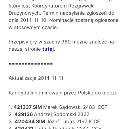
który jest Koordynatorem Rozgrywek
Drużynowych. Termin nadsyłania zgłoszeń do
dnia 2014-11-10. Nominacje zostaną ogłoszone
w stosownym czasie.
Przepisy gry w szachy 960 można znaleźć na
naszej stronie
tutaj
.
==============
Aktualizacja 2014-11-11
Kandydaci nominowani przez Polskę do meczu:
1.
421337 SIM
Marek Sądowski 2483 ICCF
2.
429136
Andrzej Sodomski 2322
3.
420434 SIM
Józef Lubas 2197 ICCF
4.
420431
Ludwik Pazderski 2244 ICCF