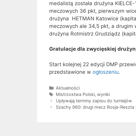
medalistą została drużyna KIELCE-1
meczowych 36 pkt, pierwszym wicem
drużyna HETMAN Katowice (kapitan
meczowych ale 34,5 pkt, a drugim 
drużyna Rotmistrz Grudziądz (kapi
Gratulacje dla zwycięskiej drużyn
Start kolejnej 22 edycji DMP przewi
przedstawione w
ogłoszeniu
.
Kategorie
Aktualności
Tagi
Mistrzostwa Polski
,
wyniki
Upływają terminy zapisu do turniejów
Szachy 960: drugi mecz Rosja-Reszta 