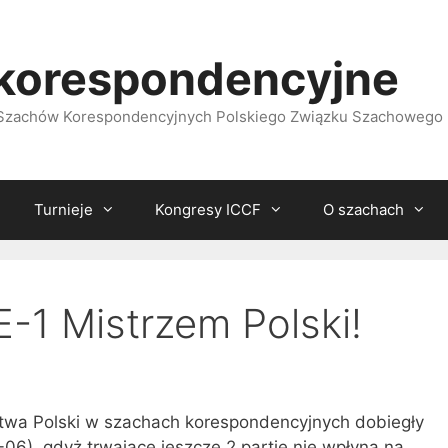
korespondencyjne
i Szachów Korespondencyjnych Polskiego Związku Szachowego
Turnieje
Kongresy ICCF
O szachach
-1 Mistrzem Polski!
twa Polski w szachach korespondencyjnych dobiegły
06), gdyż trwające jeszcze 2 partie nie wpłyną na