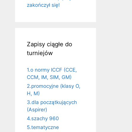
zakończył się!
Zapisy ciągłe do
turniejów
1.o normy ICCF (CCE,
CCM, IM, SIM, GM)
2.promocyjne (klasy O,
H, M)
3.dla początkujących
(Aspirer)
4.szachy 960
5.tematyczne