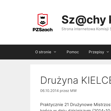
Przejdź
do
Sz@chy 
treści
Strona internetowa Komisj
O stronie
Pomoc
Przepisy
Drużyna KIELCE
06.10.2014
przez
MW
Praktycznie 21 Drużynowe Mistrzos
końca w dniu dzisiejszym (2014-10-