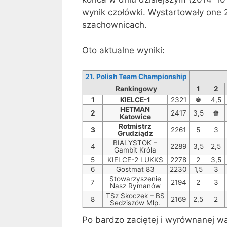
wynik czołówki. Wystartowały one 
szachownicach.
Oto aktualne wyniki:
21. Polish Team Championship
Rankingowy
1
2
1
KIELCE-1
2321
♚
4,5
HETMAN
2
2417
3,5
♚
Katowice
Rotmistrz
3
2261
5
3
Grudziądz
BIALYSTOK –
4
2289
3,5
2,5
Gambit Króla
5
KIELCE-2 LUKKS
2278
2
3,5
6
Gostmat 83
2230
1,5
3
Stowarzyszenie
7
2194
2
3
Nasz Rymanów
TSz Skoczek – BS
8
2169
2,5
2
Sedziszów Mlp.
Po bardzo zaciętej i wyrównanej w