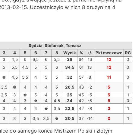
2013-02-15. Uczestniczyło w nich 8 drużyn na 4
Sędzia: Stefaniak, Tomasz
3
4
5
6
7
8
Wynik
%
+/-
Pkt meczowe
RG
3
4,5
6
6,5
6
5,5
36
64
16
12
0
5
5,5
4,5
5
5
6
34,5
61
13
12
0
♚
4,5
5,5
4
5
5
32
57
8
11
0
3,5
♚
4
4
4
5
26,5
48
-2
5
1
2,5
3
♚
5
4
5
25
45
-5
5
1
4
4
3
♚
4
4,5
24
42
-8
5
0
3
4
4
4
♚
3,5
23,5
42
-8
3
1
3
3
3
3,5
3,5
♚
20,5
37
-14
0
1
alce do samego końca Mistrzem Polski i złotym