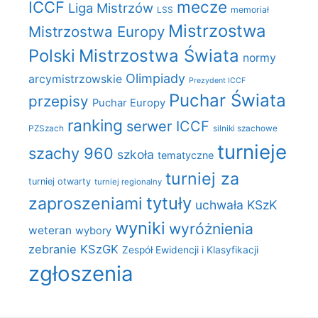
mecze
ICCF
Liga Mistrzów
LSS
memoriał
Mistrzostwa
Mistrzostwa Europy
Polski
Mistrzostwa Świata
normy
Olimpiady
arcymistrzowskie
Prezydent ICCF
Puchar Świata
przepisy
Puchar Europy
ranking
serwer ICCF
PZSzach
silniki szachowe
turnieje
szachy 960
szkoła
tematyczne
turniej za
turniej otwarty
turniej regionalny
zaproszeniami
tytuły
uchwała KSzK
wyniki
wyróżnienia
weteran
wybory
zebranie KSzGK
Zespół Ewidencji i Klasyfikacji
zgłoszenia