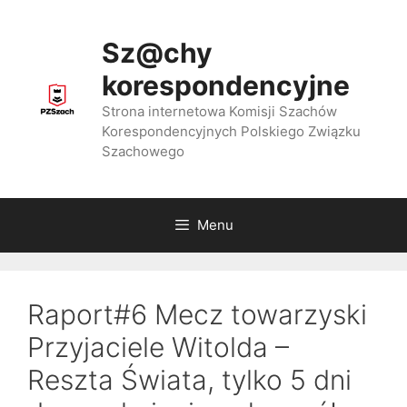
Przejdź
do
Sz@chy
treści
korespondencyjne
Strona internetowa Komisji Szachów
Korespondencyjnych Polskiego Związku
Szachowego
Menu
Raport#6 Mecz towarzyski
Przyjaciele Witolda –
Reszta Świata, tylko 5 dni